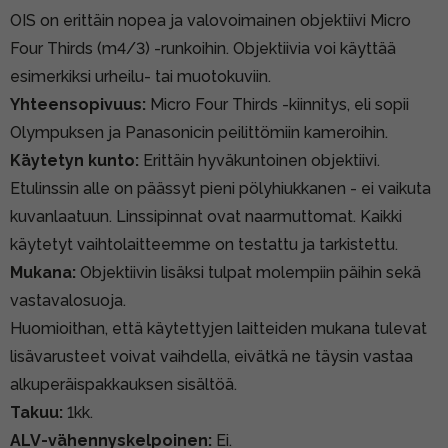
OIS on erittäin nopea ja valovoimainen objektiivi Micro
Four Thirds (m4/3) -runkoihin. Objektiivia voi käyttää
esimerkiksi urheilu- tai muotokuviin.
Yhteensopivuus:
Micro Four Thirds -kiinnitys, eli sopii
Olympuksen ja Panasonicin peilittömiin kameroihin.
Käytetyn kunto:
Erittäin hyväkuntoinen objektiivi.
Etulinssin alle on päässyt pieni pölyhiukkanen - ei vaikuta
kuvanlaatuun. Linssipinnat ovat naarmuttomat. Kaikki
käytetyt vaihtolaitteemme on testattu ja tarkistettu.
Mukana:
Objektiivin lisäksi tulpat molempiin päihin sekä
vastavalosuoja.
Huomioithan, että käytettyjen laitteiden mukana tulevat
lisävarusteet voivat vaihdella, eivätkä ne täysin vastaa
alkuperäispakkauksen sisältöä.
Takuu:
1kk.
ALV-vähennyskelpoinen:
Ei.