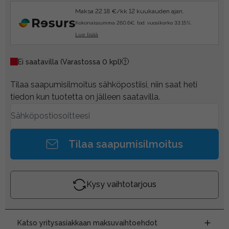
Maksa 22.18 €/kk 12 kuukauden ajan.
Kokonaissumma 260.6€, tod. vuosikorko 33.15%.
Lue lisää
Ei saatavilla
(Varastossa 0 kpl)
Tilaa saapumisilmoitus sähköpostiisi, niin saat heti
tiedon kun tuotetta on jälleen saatavilla.
Tilaa saapumisilmoitus
Kysy vaihtotarjous
Katso yritysasiakkaan maksuvaihtoehdot