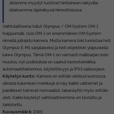
Jätämme myydyt tuotteet hintoineen näkyville
ollaksemme läpinäkyviä hinnoittelussa.
Vaihtolaitteena tullut Olympus / OM System OM-1
huippumalli. Uusi OM-1 on ensimmäinen OM System
nimellä julkaistu kamera. Mutta kamera toki tunnistaa heti
Olympus E-M1 sarjalaiseksi ja heti objektiivin yläpuolella
lukee Olympus. Tämä OM-1 on varmasti mallisarjan isoin
muutos, nyt uudistuksia on saanut kennotekniikka,
automaattitarkennus, käytettävyys ja IP53 sääsuojaus.
Käytetyn kunto:
Kamera on erittäin siistissä kunnossa,
ulkoisia kulumisen merkkejä ei näy, kaikki valitsimet ja
painikkeet toimivat normaalisti, takanäyttö myös erittäin
siisti. Kaikki käytetyt vaihtolaitteemme on testattu ja
tarkistettu.
Kuvausmäärä:
2385