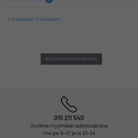
0 Kysymykset \ 0 Vastaukset
JÄTÄ ENSIMMÄINEN KYSYMYS
015 211 540
Avoinna myymälän aukioloaikoina
ma-pe 9-17 ja la 10-14