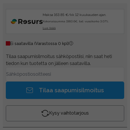
Maksa 163.85 €/kk 12 kuukauden ajan.
Kokonaissumma 1960.6€, tod. vuosikorko 3.07%.
Lue lisää
Ei saatavilla
(Varastossa 0 kpl)
Tilaa saapumisilmoitus sähköpostiisi, niin saat heti
tiedon kun tuotetta on jälleen saatavilla.
Tilaa saapumisilmoitus
Kysy vaihtotarjous