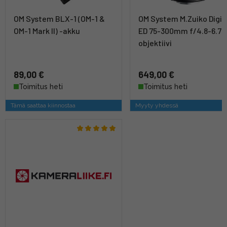
OM System BLX-1 (OM-1 &
OM System M.Zuiko Digit
OM-1 Mark II) -akku
ED 75-300mm f/4.8-6.7 II
objektiivi
89,00 €
649,00 €
Toimitus heti
Toimitus heti
Tämä saattaa kiinnostaa
Myyty yhdessä