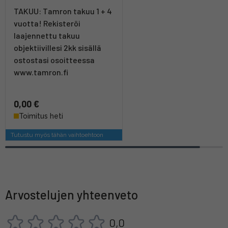
TAKUU: Tamron takuu 1 + 4
vuotta! Rekisteröi
laajennettu takuu
objektiivillesi 2kk sisällä
ostostasi osoitteessa
www.tamron.fi
0,00 €
Toimitus heti
Tutustu myös tähän vaihtoehtoon
Arvostelujen yhteenveto
0,0