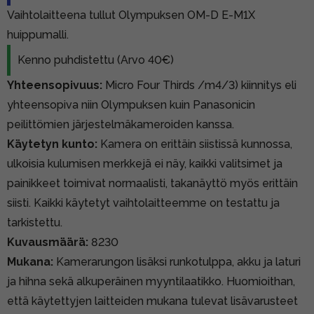
Vaihtolaitteena tullut Olympuksen OM-D E-M1X
huippumalli.
Kenno puhdistettu (Arvo 40€)
Yhteensopivuus:
Micro Four Thirds /m4/3) kiinnitys eli
yhteensopiva niin Olympuksen kuin Panasonicin
peilittömien järjestelmäkameroiden kanssa.
Käytetyn kunto:
Kamera on erittäin siistissä kunnossa,
ulkoisia kulumisen merkkejä ei näy, kaikki valitsimet ja
painikkeet toimivat normaalisti, takanäyttö myös erittäin
siisti. Kaikki käytetyt vaihtolaitteemme on testattu ja
tarkistettu.
Kuvausmäärä:
8230
Mukana:
Kamerarungon lisäksi runkotulppa, akku ja laturi
ja hihna sekä alkuperäinen myyntilaatikko. Huomioithan,
että käytettyjen laitteiden mukana tulevat lisävarusteet