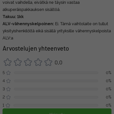
voivat vaihdella, eivätkä ne täysin vastaa
alkuperäispakkauksen sisältöä.
Takuu: 1kk
ALV-vähennyskelpoinen:
Ei. Tämä vaihtolaite on tullut
yksityishenkilöltä eikä sisällä yrityksille vähennyskelpoista
ALV:a
Arvostelujen yhteenveto
0,0
5
0%
4
0%
3
0%
2
0%
1
0%