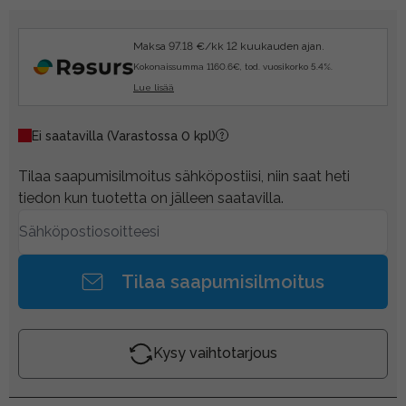
Maksa 97.18 €/kk 12 kuukauden ajan.
Kokonaissumma 1160.6€, tod. vuosikorko 5.4%.
Lue lisää
Ei saatavilla
(Varastossa 0 kpl)
Tilaa saapumisilmoitus sähköpostiisi, niin saat heti
tiedon kun tuotetta on jälleen saatavilla.
Tilaa saapumisilmoitus
Kysy vaihtotarjous