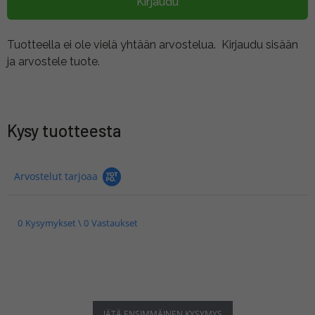
Kirjaudu
Tuotteella ei ole vielä yhtään arvostelua.
Kirjaudu sisään
ja arvostele tuote.
Kysy tuotteesta
Arvostelut tarjoaa
0 Kysymykset \ 0 Vastaukset
JÄTÄ ENSIMMÄINEN KYSYMYS