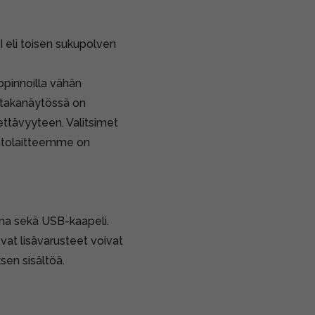
 eli toisen sukupolven
opinnoilla vähän
 takanäytössä on
ttävyyteen. Valitsimet
aihtolaitteemme on
ihna sekä USB-kaapeli.
vat lisävarusteet voivat
sen sisältöä.