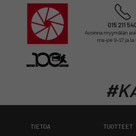
015 211 54
Avoinna myymälän auki
ma-pe 9-17 ja la
#KA
TIETOA
TUOTTEET