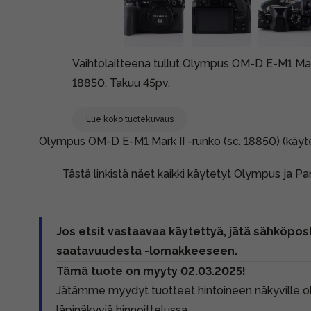
Vaihtolaitteena tullut Olympus OM-D E-M1 Mar
18850. Takuu 45pv.
Lue koko tuotekuvaus
Olympus OM-D E-M1 Mark II -runko (sc. 18850) (käyt
Tästä linkistä näet kaikki käytetyt Olympus ja P
Jos etsit vastaavaa käytettyä, jätä sähköpost
saatavuudesta -lomakkeeseen.
Tämä tuote on myyty 02.03.2025!
Jätämme myydyt tuotteet hintoineen näkyville 
läpinäkyviä hinnoittelussa.