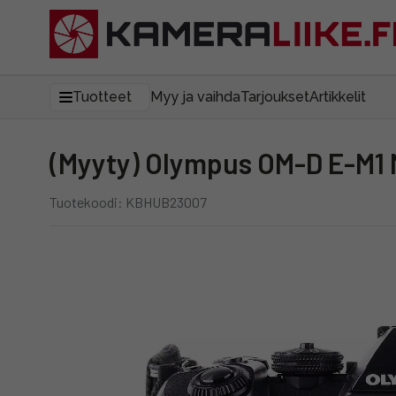
Tuotteet
Myy ja vaihda
Tarjoukset
Artikkelit
(Myyty) Olympus OM-D E-M1 M
Tuotekoodi: KBHUB23007