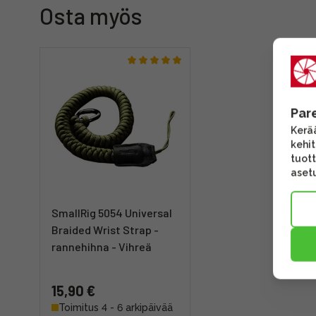
Osta myös
Par
Kerää
kehi
tuott
asetu
SmallRig 5054 Universal
Braided Wrist Strap -
rannehihna - Vihreä
15,90 €
Toimitus 4 - 6 arkipäivää