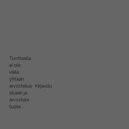
Tuotteella
ei ole
vielä
yhtään
arvostelua.
Kirjaudu
sisään ja
arvostele
tuote.