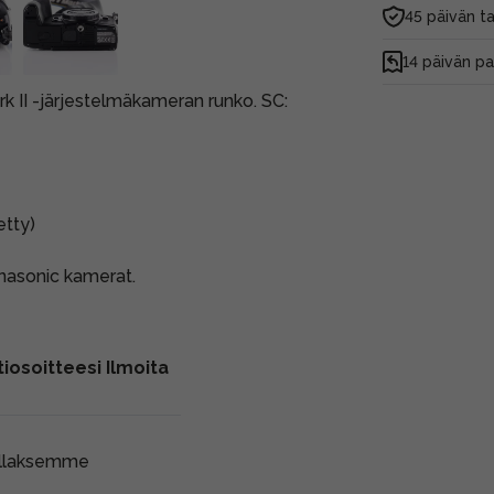
45 päivän t
14 päivän p
k II -järjestelmäkameran runko. SC:
etty)
anasonic kamerat.
iosoitteesi Ilmoita
ollaksemme