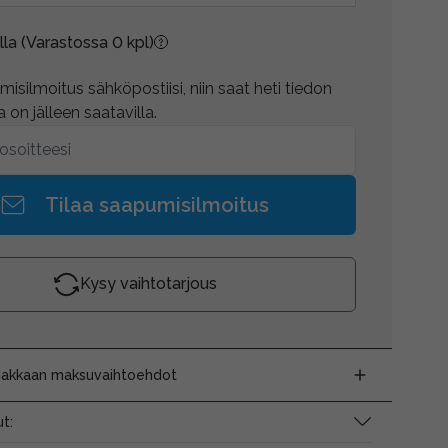
lla
(Varastossa 0 kpl)
isilmoitus sähköpostiisi, niin saat heti tiedon
 on jälleen saatavilla.
Tilaa saapumisilmoitus
Kysy vaihtotarjous
siakkaan maksuvaihtoehdot
t: