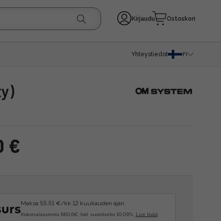
Kirjaudu
Ostoskori
Yhteystiedot
FI
ty)
0 €
Maksa 55.51 €/kk 12 kuukauden ajan.
Kokonaissumma 660.6€, tod. vuosikorko 10.09%.
Lue lisää