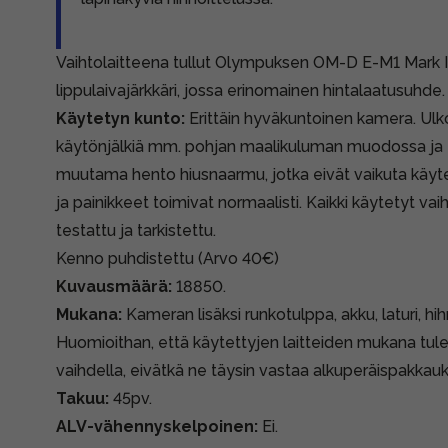
Vaihtolaitteena tullut Olympuksen OM-D E-M1 Mark II
lippulaivajärkkäri, jossa erinomainen hintalaatusuhde.
Käytetyn kunto:
Erittäin hyväkuntoinen kamera. Ulk
käytönjälkiä mm. pohjan maalikuluman muodossa ja
muutama hento hiusnaarmu, jotka eivät vaikuta käyte
ja painikkeet toimivat normaalisti. Kaikki käytetyt v
testattu ja tarkistettu.
Kenno puhdistettu (Arvo 40€)
Kuvausmäärä:
18850.
Mukana:
Kameran lisäksi runkotulppa, akku, laturi, h
Huomioithan, että käytettyjen laitteiden mukana tule
vaihdella, eivätkä ne täysin vastaa alkuperäispakkauk
Takuu:
45pv.
ALV-vähennyskelpoinen:
Ei.