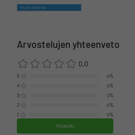
Myyty yhdessä
Arvostelujen yhteenveto
0,0
5
0%
4
0%
3
0%
2
0%
1
0%
Kirjaudu