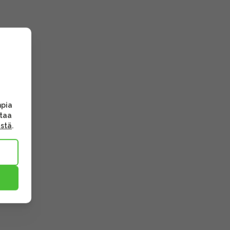
mpia
ttaa
ästä
.