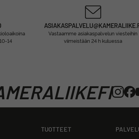
0
ASIAKASPALVELU@KAMERALIIKE.F
oloaikoina
Vastaamme asiakaspalvelun viesteihin
 10-14
viimeistään 24 h kuluessa
MERALIIKEFI
TUOTTEET
PALVEL