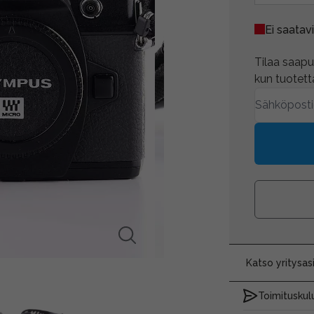
Ei saatavi
Tilaa saapum
kun tuotetta
Katso yritysa
Toimituskulu