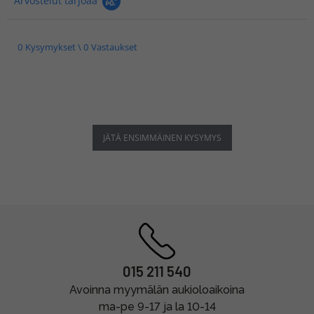
Arvostelut tarjoaa
0 Kysymykset \ 0 Vastaukset
JÄTÄ ENSIMMÄINEN KYSYMYS
015 211 540
Avoinna myymälän aukioloaikoina
ma-pe 9-17 ja la 10-14