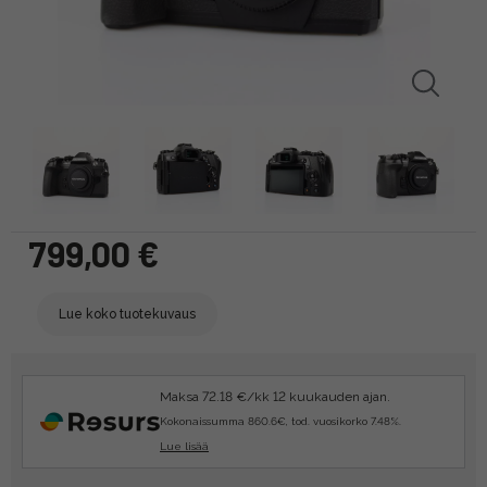
799,00 €
Lue koko tuotekuvaus
Maksa 72.18 €/kk 12 kuukauden ajan.
Kokonaissumma 860.6€, tod. vuosikorko 7.48%.
Lue lisää