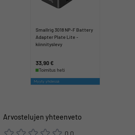
Smallrig 3018 NP-F Battery
Adapter Plate Lite -
kiinnityslevy
33,90 €
Toimitus heti
Myyty yhdessä
Arvostelujen yhteenveto
0,0