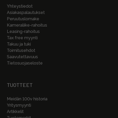
Yhteystiedot
Asiakaspalautukset
Peruutuslomake
Kameraliike-rahoitus
Leasing-rahoitus
Tax free myynti
Takuu ja tuki
Toimitusehdot
Saavutettavuus
Tietosuojaseloste
TUOTTEET
Meidän 100v historia
Yritysmyynti
Artikkelit
Tuotemerkit