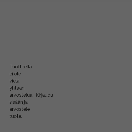
Tuotteella
ei ole
vielä
yhtään
arvostelua.
Kirjaudu
sisään ja
arvostele
tuote.