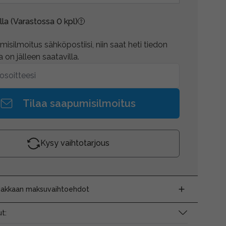
lla
(Varastossa 0 kpl)
isilmoitus sähköpostiisi, niin saat heti tiedon
 on jälleen saatavilla.
Tilaa saapumisilmoitus
Kysy vaihtotarjous
siakkaan maksuvaihtoehdot
t: