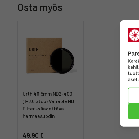
Osta myös
Par
Kerää
kehi
tuott
asetu
Urth 40,5mm ND2-400
(1-8.6 Stop) Variable ND
Filter -säädettävä
harmaasuodin
49,90 €