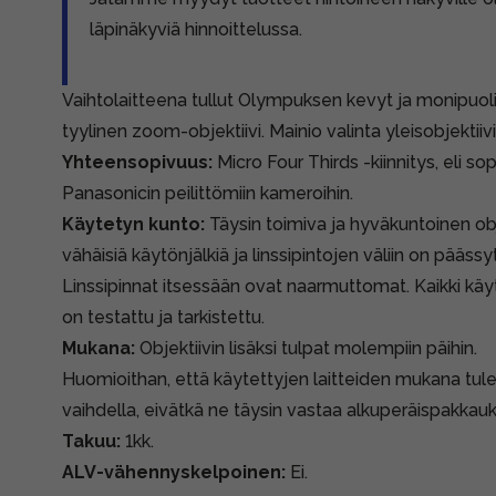
läpinäkyviä hinnoittelussa.
Vaihtolaitteena tullut Olympuksen kevyt ja monipuo
tyylinen zoom-objektiivi. Mainio valinta yleisobjektii
Yhteensopivuus:
Micro Four Thirds -kiinnitys, eli s
Panasonicin peilittömiin kameroihin.
Käytetyn kunto:
Täysin toimiva ja hyväkuntoinen obje
vähäisiä käytönjälkiä ja linssipintojen väliin on pääss
Linssipinnat itsessään ovat naarmuttomat. Kaikki kä
on testattu ja tarkistettu.
Mukana:
Objektiivin lisäksi tulpat molempiin päihin.
Huomioithan, että käytettyjen laitteiden mukana tule
vaihdella, eivätkä ne täysin vastaa alkuperäispakkauk
Takuu:
1kk.
ALV-vähennyskelpoinen:
Ei.