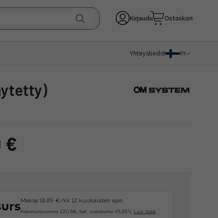
Kirjaudu
Ostoskori
Yhteystiedot
FI
äytetty)
 €
Maksa 18.85 €/kk 12 kuukauden ajan.
Kokonaissumma 220.6€, tod. vuosikorko 43.25%.
Lue lisää