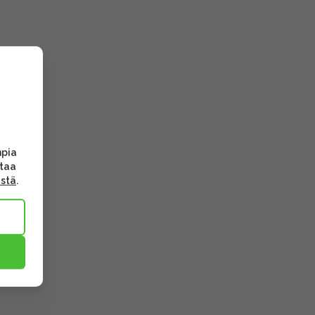
mpia
ttaa
ästä
.