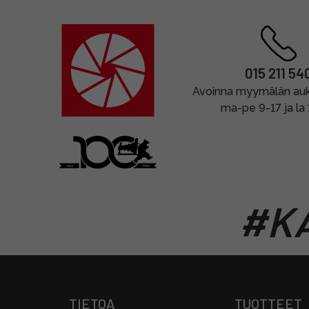
015 211 54
Avoinna myymälän auki
ma-pe 9-17 ja la
#KA
TIETOA
TUOTTEET