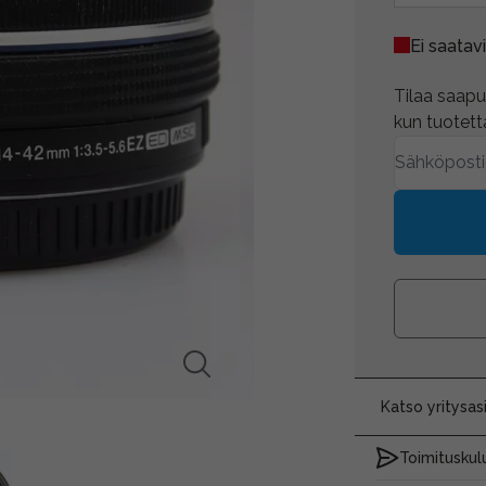
Ei saatavi
Tilaa saapum
kun tuotetta
Katso yritysa
Toimituskulu