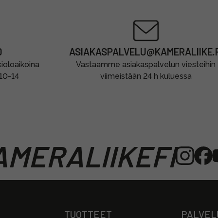
0
ASIAKASPALVELU@KAMERALIIKE.F
oloaikoina
Vastaamme asiakaspalvelun viesteihin
 10-14
viimeistään 24 h kuluessa
MERALIIKEFI
TUOTTEET
PALVEL