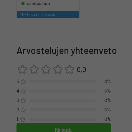
Toimitus heti
Myyty usein yhdessä
Arvostelujen yhteenveto
0,0
5
0%
4
0%
3
0%
2
0%
1
0%
Kirjaudu