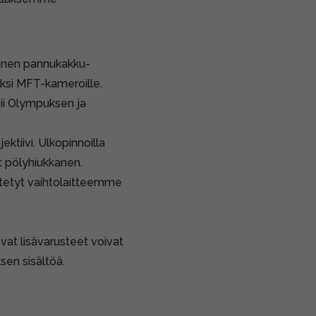
linen pannukakku-
viksi MFT-kameroille.
opii Olympuksen ja
ktiivi. Ulkopinnoilla
yt pölyhiukkanen.
ytetyt vaihtolaitteemme
vat lisävarusteet voivat
sen sisältöä.