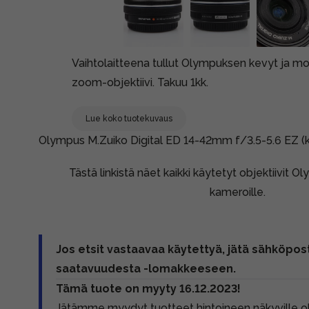
Vaihtolaitteena tullut Olympuksen kevyt ja m
zoom-objektiivi. Takuu 1kk.
Lue koko tuotekuvaus
Olympus M.Zuiko Digital ED 14-42mm f/3.5-5.6 EZ (k
Tästä linkistä näet kaikki käytetyt objektiivit 
kameroille.
Jos etsit vastaavaa käytettyä, jätä sähköpost
saatavuudesta -lomakkeeseen.
Tämä tuote on myyty 16.12.2023!
Jätämme myydyt tuotteet hintoineen näkyville 