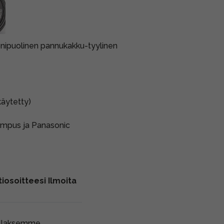
onipuolinen pannukakku-tyylinen
äytetty)
Olympus ja Panasonic
iosoitteesi Ilmoita
ollaksemme