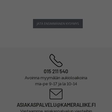
JÄTÄ ENSIMMÄINEN KYSYMYS
015 211 540
Avoinna myymälän aukioloaikoina
ma-pe 9-17 ja la 10-14
ASIAKASPALVELU@KAMERALIIKE.FI
Vastaamme asiakaspalvelun viesteihin