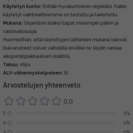
Käytetyn kunto:
Erittäin hyväkuntoinen objektiivi. Kaikki
käytetyt vaihtolaitteemme on testattu ja tarkistettu.
Mukana:
Objektiivin lisäksi tulpat molempiin päihin ja
vastavalosuoja.
Huomioithan, että käytettyjen laitteiden mukana tulevat
lisävarusteet voivat vaihdella eivätkä ne täysin vastaa
alkuperäispakkauksen sisältöä.
Takuu:
45pv.
ALV-vähennyskelpoinen:
Ei.
Arvostelujen yhteenveto
0,0
5
0%
4
0%
3
0%