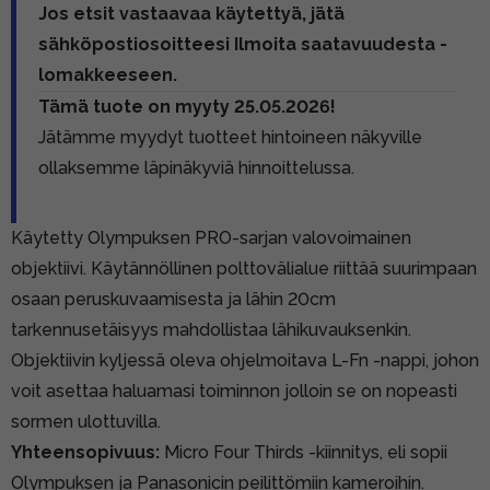
Jos etsit vastaavaa käytettyä, jätä
sähköpostiosoitteesi Ilmoita saatavuudesta -
lomakkeeseen.
Tämä tuote on myyty 25.05.2026!
Jätämme myydyt tuotteet hintoineen näkyville
ollaksemme läpinäkyviä hinnoittelussa.
Käytetty Olympuksen PRO-sarjan valovoimainen
objektiivi. Käytännöllinen polttovälialue riittää suurimpaan
osaan peruskuvaamisesta ja lähin 20cm
tarkennusetäisyys mahdollistaa lähikuvauksenkin.
Objektiivin kyljessä oleva ohjelmoitava L-Fn -nappi, johon
voit asettaa haluamasi toiminnon jolloin se on nopeasti
sormen ulottuvilla.
Yhteensopivuus:
Micro Four Thirds -kiinnitys, eli sopii
Olympuksen ja Panasonicin peilittömiin kameroihin.