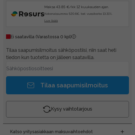
Maksa 43.85 €/kk 12 kuukauden ajan.
Kokonaissumma 520.6€, tod. vuosikorko 13.31%.
Lue lisää
Ei saatavilla
(Varastossa 0 kpl)
Tilaa saapumisilmoitus sähköpostiisi, niin saat heti
tiedon kun tuotetta on jälleen saatavilla.
Tilaa saapumisilmoitus
Kysy vaihtotarjous
Katso yritysasiakkaan maksuvaihtoehdot