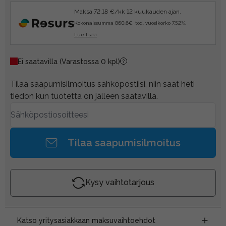
Maksa 72.18 €/kk 12 kuukauden ajan.
Kokonaissumma 860.6€, tod. vuosikorko 7.52%.
Lue lisää
Ei saatavilla
(Varastossa 0 kpl)
Tilaa saapumisilmoitus sähköpostiisi, niin saat heti
tiedon kun tuotetta on jälleen saatavilla.
Tilaa saapumisilmoitus
Kysy vaihtotarjous
Katso yritysasiakkaan maksuvaihtoehdot