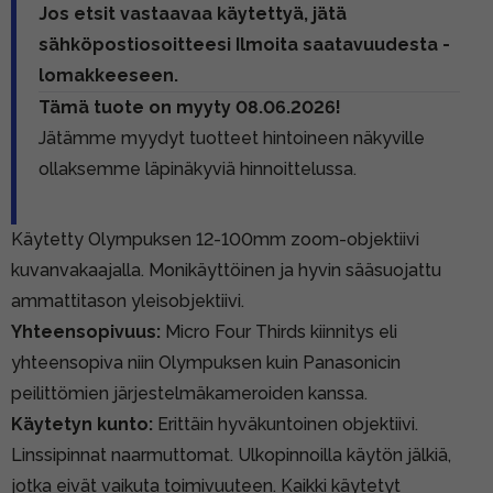
Jos etsit vastaavaa käytettyä, jätä
sähköpostiosoitteesi Ilmoita saatavuudesta -
lomakkeeseen.
Tämä tuote on myyty 08.06.2026!
Jätämme myydyt tuotteet hintoineen näkyville
ollaksemme läpinäkyviä hinnoittelussa.
Käytetty Olympuksen 12-100mm zoom-objektiivi
kuvanvakaajalla. Monikäyttöinen ja hyvin sääsuojattu
ammattitason yleisobjektiivi.
Yhteensopivuus:
Micro Four Thirds kiinnitys eli
yhteensopiva niin Olympuksen kuin Panasonicin
peilittömien järjestelmäkameroiden kanssa.
Käytetyn kunto:
Erittäin hyväkuntoinen objektiivi.
Linssipinnat naarmuttomat. Ulkopinnoilla käytön jälkiä,
jotka eivät vaikuta toimivuuteen. Kaikki käytetyt