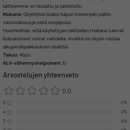
laitteemme on testattu ja tarkistettu.
Mukana:
Objektiivin lisäksi tulpat molempiin päihin,
vastavalosuoja sekä suojapussi.
Huomioithan, että käytettyjen laitteiden mukana tulevat
lisävarusteet voivat vaihdella, eivätkä ne täysin vastaa
alkuperäispakkauksen sisältöä.
Takuu:
45pv.
ALV-vähennyskelpoinen:
Ei
Arvostelujen yhteenveto
0,0
5
0%
4
0%
3
0%