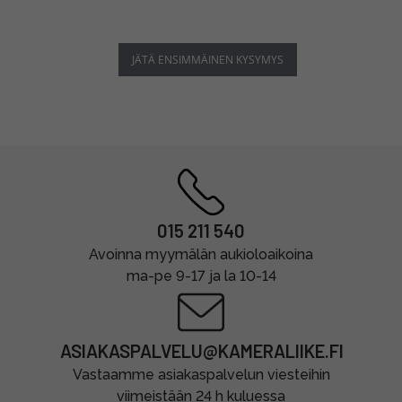
JÄTÄ ENSIMMÄINEN KYSYMYS
015 211 540
Avoinna myymälän aukioloaikoina
ma-pe 9-17 ja la 10-14
ASIAKASPALVELU@KAMERALIIKE.FI
Vastaamme asiakaspalvelun viesteihin
viimeistään 24 h kuluessa