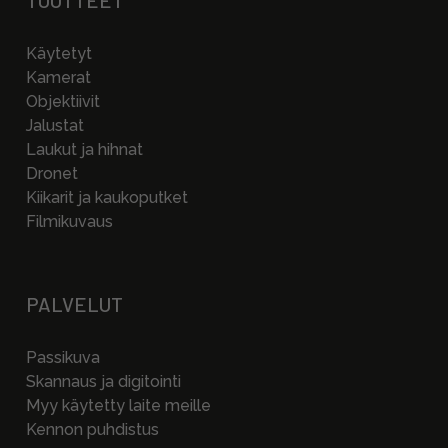
TUOTTEET
Käytetyt
Kamerat
Objektiivit
Jalustat
Laukut ja hihnat
Dronet
Kiikarit ja kaukoputket
Filmikuvaus
PALVELUT
Passikuva
Skannaus ja digitointi
Myy käytetty laite meille
Kennon puhdistus