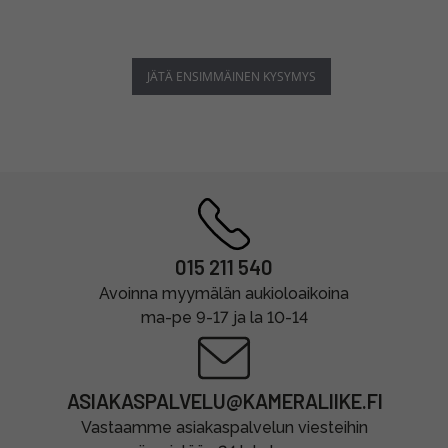
JÄTÄ ENSIMMÄINEN KYSYMYS
015 211 540
Avoinna myymälän aukioloaikoina
ma-pe 9-17 ja la 10-14
ASIAKASPALVELU@KAMERALIIKE.FI
Vastaamme asiakaspalvelun viesteihin