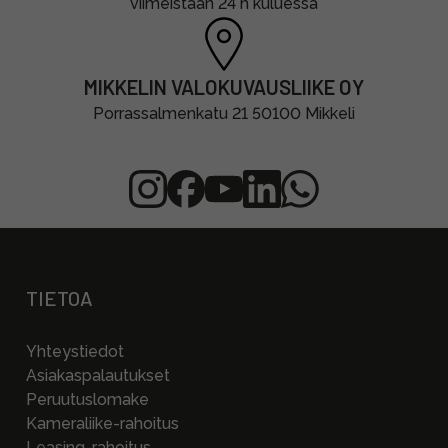
viimeistään 24 h kuluessa
MIKKELIN VALOKUVAUSLIIKE OY
Porrassalmenkatu 21 50100 Mikkeli
TIETOA
Yhteystiedot
Asiakaspalautukset
Peruutuslomake
Kameraliike-rahoitus
Leasing-rahoitus