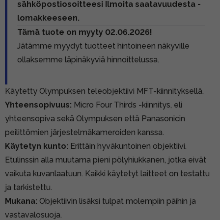
sähköpostiosoitteesi Ilmoita saatavuudesta -
lomakkeeseen.
Tämä tuote on myyty 02.06.2026!
Jätämme myydyt tuotteet hintoineen näkyville
ollaksemme läpinäkyviä hinnoittelussa.
Käytetty Olympuksen teleobjektiivi MFT-kiinnityksellä.
Yhteensopivuus:
Micro Four Thirds -kiinnitys, eli
yhteensopiva sekä Olympuksen että Panasonicin
peilittömien järjestelmäkameroiden kanssa.
Käytetyn kunto:
Erittäin hyväkuntoinen objektiivi.
Etulinssin alla muutama pieni pölyhiukkanen, jotka eivät
vaikuta kuvanlaatuun. Kaikki käytetyt laitteet on testattu
ja tarkistettu.
Mukana:
Objektiivin lisäksi
tulpat molempiin päihin ja
vastavalosuoja.