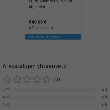
ED 75-300mm f/4.8-6.7 II -
objektiivi
649,00 €
Toimitus heti
Tämä saattaa kiinnostaa
Arvostelujen yhteenveto
0,0
5
0%
4
0%
3
0%