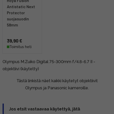
Hoya Fusion
Antistatic Next
Protector
suojasuodin
58mm
39,90 €
Toimitus heti
Olympus M.Zuiko Digital 75-300mm f/4.8-6.7 II -
objektiivi (käytetty)
Tästä linkistä näet kaikki käytetyt objektiivit
Olympus ja Panasonic kameroille.
Jos etsit vastaavaa käytettyä, jätä