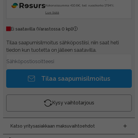
Kokonaissumma 410.6€, tod. vuosikorko 17.94%.
Lue lisää
Ei saatavilla
(Varastossa 0 kpl)
Tilaa saapumisilmoitus sähköpostiisi, niin saat heti
tiedon kun tuotetta on jälleen saatavilla.
Tilaa saapumisilmoitus
Kysy vaihtotarjous
Katso yritysasiakkaan maksuvaihtoehdot