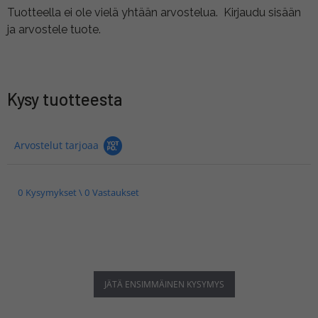
Tuotteella ei ole vielä yhtään arvostelua.
Kirjaudu sisään
ja arvostele tuote.
Kysy tuotteesta
Arvostelut tarjoaa
0 Kysymykset \ 0 Vastaukset
JÄTÄ ENSIMMÄINEN KYSYMYS