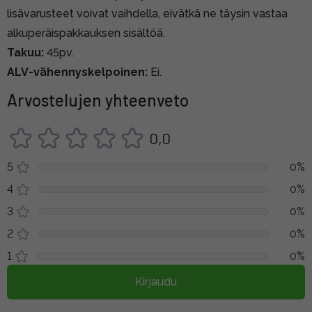
lisävarusteet voivat vaihdella, eivätkä ne täysin vastaa
alkuperäispakkauksen sisältöä.
Takuu:
45pv.
ALV-vähennyskelpoinen:
Ei.
Arvostelujen yhteenveto
0,0
5
0%
4
0%
3
0%
2
0%
1
0%
Kirjaudu