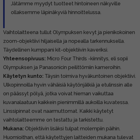
Jätämme myydyt tuotteet hintoineen näkyville
ollaksemme läpinäkyviä hinnoittelussa.
Vaihtolaitteena tullut Olympuksen kevyt ja pienikokoinen
zoom-objektiivi hiljaisella ja nopealla tarkennuksella.
Täydellinen kumppani kit-objektiivin kaveriksi.
Yhteensopivuus:
Micro Four Thirds -kiinnitys, eli sopii
Olympuksen ja Panasonicin peilittömiin kameroihin.
Käytetyn kunto:
Täysin toimiva hyväkuntoinen objektiivi.
Ulkopinnoilla hyvin vähäisiä käytönjälkiä ja etulinssin alle
on päässyt pölyä, jotka voivat hieman vaikuttaa
kuvanalaatuun kaikkein pienimmillä aukoilla kuvatessa.
Linssipinnat ovat naarmuttomat. Kaikki käytetyt
vaihtolaitteemme on testattu ja tarkistettu.
Mukana:
Objektiivin lisäksi tulpat molempiin päihin.
Huomioithan, että käytettyjen laitteiden mukana tulevat