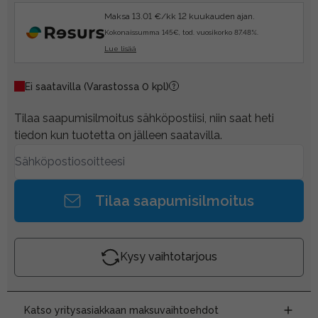
Maksa 13.01 €/kk 12 kuukauden ajan.
Kokonaissumma 145€, tod. vuosikorko 87.48%.
Lue lisää
Ei saatavilla
(Varastossa 0 kpl)
Tilaa saapumisilmoitus sähköpostiisi, niin saat heti
tiedon kun tuotetta on jälleen saatavilla.
Tilaa saapumisilmoitus
Kysy vaihtotarjous
Katso yritysasiakkaan maksuvaihtoehdot