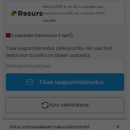
Maksa 13.85 €/kk 12 kuukauden ajan.
Kokonaissumma 155€, tod. vuosikorko 75.86%.
Lue lisää
Ei saatavilla
(Varastossa 0 kpl)
Tilaa saapumisilmoitus sähköpostiisi, niin saat heti
tiedon kun tuotetta on jälleen saatavilla.
Tilaa saapumisilmoitus
Kysy vaihtotarjous
Katso yritysasiakkaan maksuvaihtoehdot