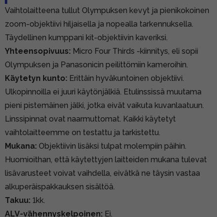
Vaihtolaitteena tullut Olympuksen kevyt ja pienikokoinen
zoom-objektiivi hiljaisella ja nopealla tarkennuksella.
Täydellinen kumppani kit-objektiivin kaveriksi.
Yhteensopivuus:
Micro Four Thirds -kiinnitys, eli sopii
Olympuksen ja Panasonicin peilittömiin kameroihin.
Käytetyn kunto:
Erittäin hyväkuntoinen objektiivi.
Ulkopinnoilla ei juuri käytönjälkiä. Etulinssissä muutama
pieni pistemäinen jälki, jotka eivät vaikuta kuvanlaatuun.
Linssipinnat ovat naarmuttomat. Kaikki käytetyt
vaihtolaitteemme on testattu ja tarkistettu.
Mukana:
Objektiivin lisäksi tulpat molempiin päihin.
Huomioithan, että käytettyjen laitteiden mukana tulevat
lisävarusteet voivat vaihdella, eivätkä ne täysin vastaa
alkuperäispakkauksen sisältöä.
Takuu:
1kk.
ALV-vähennyskelpoinen:
Ei.