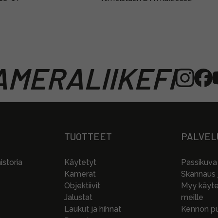
MERALIIKEFI
TUOTTEET
PALVEL
storia
Käytetyt
Passikuva
Kamerat
Skannaus j
Objektiivit
Myy käytet
Jalustat
meille
Laukut ja hihnat
Kennon pu