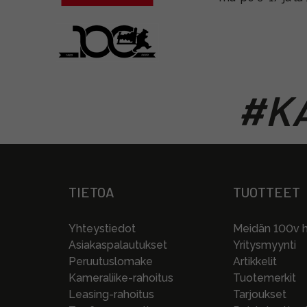
#KA
TIETOA
TUOTTEET
Yhteystiedot
Meidän 100v hi
Asiakaspalautukset
Yritysmyynti
Peruutuslomake
Artikkelit
Kameraliike-rahoitus
Tuotemerkit
Leasing-rahoitus
Tarjoukset