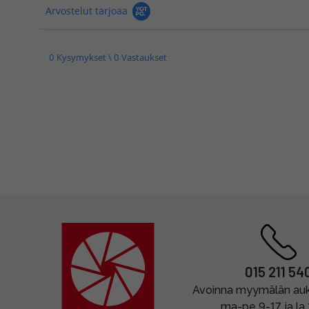
Arvostelut tarjoaa
0 Kysymykset \ 0 Vastaukset
015 211 54
Avoinna myymälän auki
ma-pe 9-17 ja la