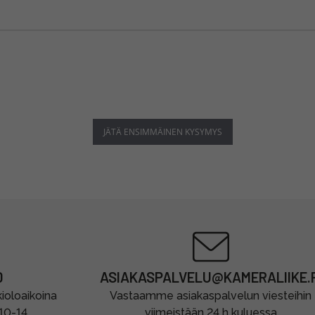
JÄTÄ ENSIMMÄINEN KYSYMYS
0
ASIAKASPALVELU@KAMERALIIKE.F
oloaikoina
Vastaamme asiakaspalvelun viesteihin
 10-14
viimeistään 24 h kuluessa