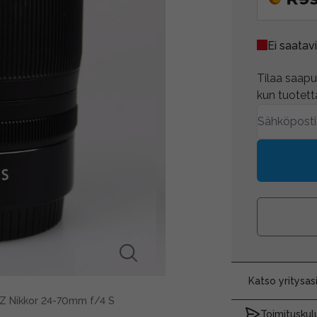
Ei saatavi
Tilaa saapum
kun tuotetta
Katso yritysa
 Z Nikkor 24-70mm f/4 S
Toimituskulu