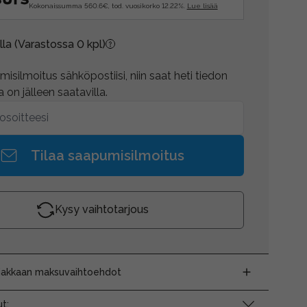
Kokonaissumma 560.6€, tod. vuosikorko 12.22%.
Lue lisää
lla
(Varastossa 0 kpl)
isilmoitus sähköpostiisi, niin saat heti tiedon
 on jälleen saatavilla.
Tilaa saapumisilmoitus
Kysy vaihtotarjous
siakkaan maksuvaihtoehdot
t: