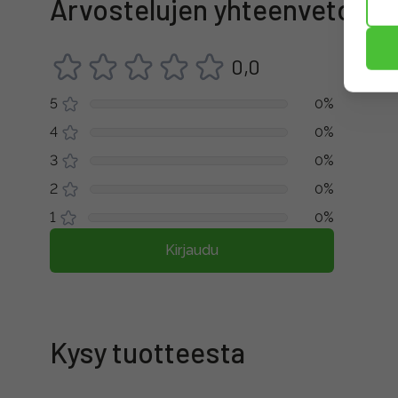
Arvostelujen yhteenveto
0,0
5
0%
4
0%
3
0%
2
0%
1
0%
Kirjaudu
Kysy tuotteesta