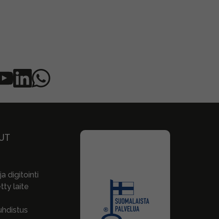
UT
a digitointi
ty laite
hdistus