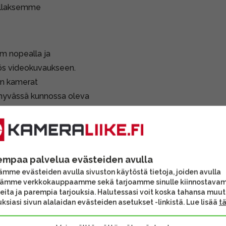
ollaksemme
om nopealla ja
yös videokuvaukseen.
an kamerat
in hyvässä kunnossa oleva
örii tasaisesti ja napit
hin.
vat lisävarusteet voivat
empaa palvelua evästeiden avulla
sen sisältöä.
mme evästeiden avulla sivuston käytöstä tietoja, joiden avulla
tämme verkkokauppaamme sekä tarjoamme sinulle kiinnostava
eita ja parempia tarjouksia. Halutessasi voit koska tahansa muu
 yksityishenkilöltä. Ei
ksiasi sivun alalaidan evästeiden asetukset -linkistä. Lue lisää
t