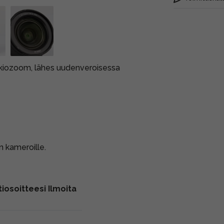
vakiozoom, lähes uudenveroisessa
on kameroille.
iosoitteesi Ilmoita