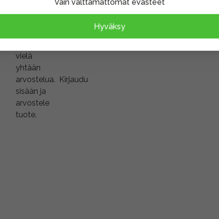
Vain välttämättömät evästeet
Hyväksy
Tuotteella
ei ole
vielä
yhtään
arvostelua.
Kirjaudu
sisään ja
arvostele
tuote.