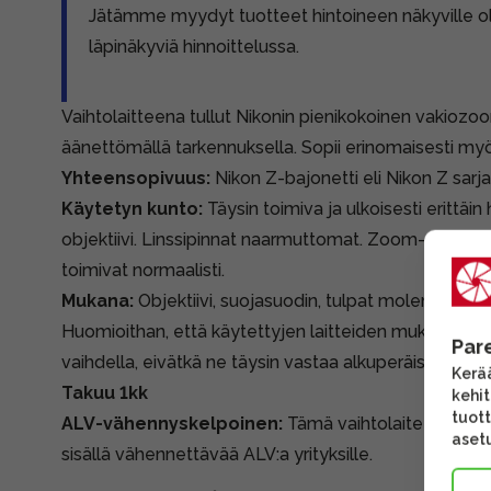
Jätämme myydyt tuotteet hintoineen näkyville 
läpinäkyviä hinnoittelussa.
Vaihtolaitteena tullut Nikonin pienikokoinen vakiozo
äänettömällä tarkennuksella. Sopii erinomaisesti m
Yhteensopivuus:
Nikon Z-bajonetti eli Nikon Z sarj
Käytetyn kunto:
Täysin toimiva ja ulkoisesti erittä
objektiivi. Linssipinnat naarmuttomat. Zoom-rengas py
toimivat normaalisti.
Mukana:
Objektiivi, suojasuodin, tulpat molempiin päi
Huomioithan, että käytettyjen laitteiden mukana tule
Par
vaihdella, eivätkä ne täysin vastaa alkuperäispakkauk
Kerää
Takuu 1kk
kehi
tuott
ALV-vähennyskelpoinen:
Tämä vaihtolaite on tullut
asetu
sisällä vähennettävää ALV:a yrityksille.