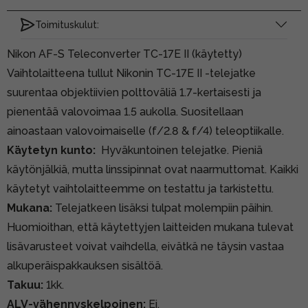
Toimituskulut:
Nikon AF-S Teleconverter TC-17E II (käytetty)
Vaihtolaitteena tullut Nikonin TC-17E II -telejatke
suurentaa objektiivien polttoväliä 1.7-kertaisesti ja
pienentää valovoimaa 1.5 aukolla. Suositellaan
ainoastaan valovoimaiselle (f/2.8 & f/4) teleoptiikalle.
Käytetyn kunto:
Hyväkuntoinen telejatke. Pieniä
käytönjälkiä, mutta linssipinnat ovat naarmuttomat. Kaikki
käytetyt vaihtolaitteemme on testattu ja tarkistettu.
Mukana:
Telejatkeen lisäksi tulpat molempiin päihin.
Huomioithan, että käytettyjen laitteiden mukana tulevat
lisävarusteet voivat vaihdella, eivätkä ne täysin vastaa
alkuperäispakkauksen sisältöä.
Takuu:
1kk.
ALV-vähennyskelpoinen:
Ei.