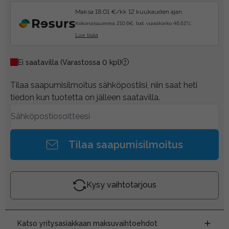
Maksa 18.01 €/kk 12 kuukauden ajan.
Kokonaissumma 210.6€, tod. vuosikorko 46.52%.
Lue lisää
Ei saatavilla
(Varastossa 0 kpl)
Tilaa saapumisilmoitus sähköpostiisi, niin saat heti
tiedon kun tuotetta on jälleen saatavilla.
Tilaa saapumisilmoitus
Kysy vaihtotarjous
Katso yritysasiakkaan maksuvaihtoehdot