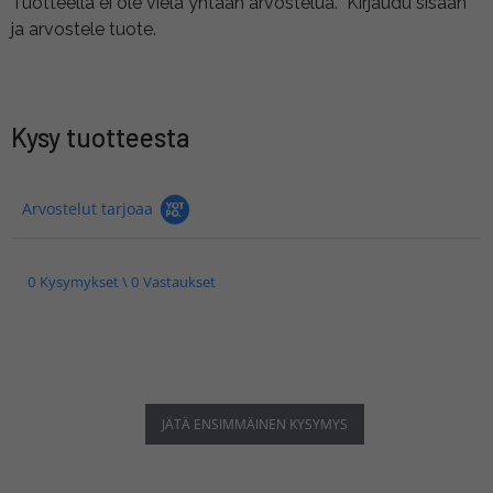
Tuotteella ei ole vielä yhtään arvostelua.
Kirjaudu sisään
ja arvostele tuote.
Kysy tuotteesta
Arvostelut tarjoaa
0 Kysymykset \ 0 Vastaukset
JÄTÄ ENSIMMÄINEN KYSYMYS