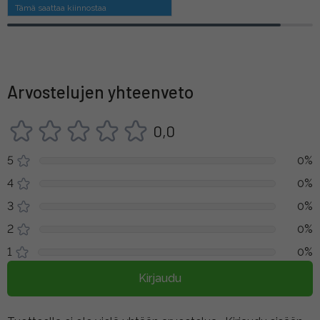
Tämä saattaa kiinnostaa
Arvostelujen yhteenveto
0,0
5
0%
4
0%
3
0%
2
0%
1
0%
Kirjaudu