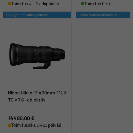
Toimitus 4 - 6 arkipäivää
Toimitus heti
Myyty lähes aina yhdessä
Tämä saattaa kiinnostaa
Nikon Nikkor Z 400mm f/2.8
TC VR S -objektiivi
14490,00 €
Toimitusaika 14-21 päivää