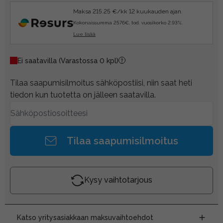
Maksa 215.25 €/kk 12 kuukauden ajan.
Kokonaissumma 2576€, tod. vuosikorko 2.93%.
Lue lisää
Ei saatavilla
(Varastossa 0 kpl)
Tilaa saapumisilmoitus sähköpostiisi, niin saat heti
tiedon kun tuotetta on jälleen saatavilla.
Tilaa saapumisilmoitus
Kysy vaihtotarjous
Katso yritysasiakkaan maksuvaihtoehdot