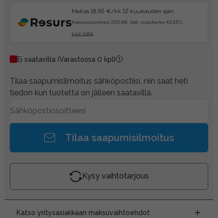
Maksa 18.85 €/kk 12 kuukauden ajan.
Kokonaissumma 220.6€, tod. vuosikorko 43.25%.
Lue lisää
Ei saatavilla
(Varastossa 0 kpl)
Tilaa saapumisilmoitus sähköpostiisi, niin saat heti
tiedon kun tuotetta on jälleen saatavilla.
Tilaa saapumisilmoitus
Kysy vaihtotarjous
Katso yritysasiakkaan maksuvaihtoehdot