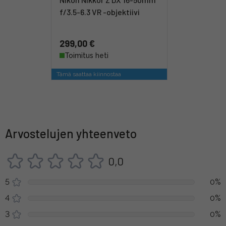
f/3.5-6.3 VR -objektiivi
299,00 €
Toimitus heti
Tämä saattaa kiinnostaa
Arvostelujen yhteenveto
0,0
5
0%
4
0%
3
0%