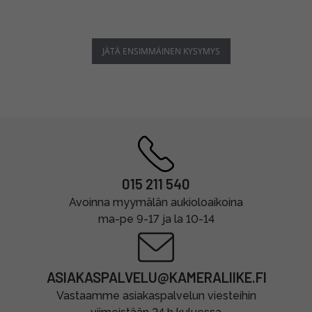
JÄTÄ ENSIMMÄINEN KYSYMYS
015 211 540
Avoinna myymälän aukioloaikoina
ma-pe 9-17 ja la 10-14
ASIAKASPALVELU@KAMERALIIKE.FI
Vastaamme asiakaspalvelun viesteihin