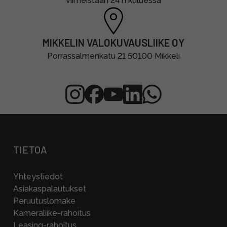
viimeistään 24 h kuluessa
MIKKELIN VALOKUVAUSLIIKE OY
Porrassalmenkatu 21 50100 Mikkeli
TIETOA
Yhteystiedot
Asiakaspalautukset
Peruutuslomake
Kameraliike-rahoitus
Leasing-rahoitus