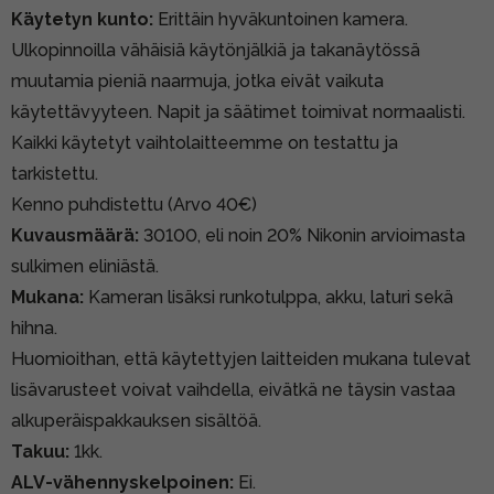
Käytetyn kunto:
Erittäin hyväkuntoinen kamera.
Ulkopinnoilla vähäisiä käytönjälkiä ja takanäytössä
muutamia pieniä naarmuja, jotka eivät vaikuta
käytettävyyteen. Napit ja säätimet toimivat normaalisti.
Kaikki käytetyt vaihtolaitteemme on testattu ja
tarkistettu.
Kenno puhdistettu (Arvo 40€)
Kuvausmäärä:
30100, eli noin 20% Nikonin arvioimasta
sulkimen eliniästä.
Mukana:
Kameran lisäksi runkotulppa, akku, laturi sekä
hihna.
Huomioithan, että käytettyjen laitteiden mukana tulevat
lisävarusteet voivat vaihdella, eivätkä ne täysin vastaa
alkuperäispakkauksen sisältöä.
Takuu:
1kk.
ALV-vähennyskelpoinen:
Ei.