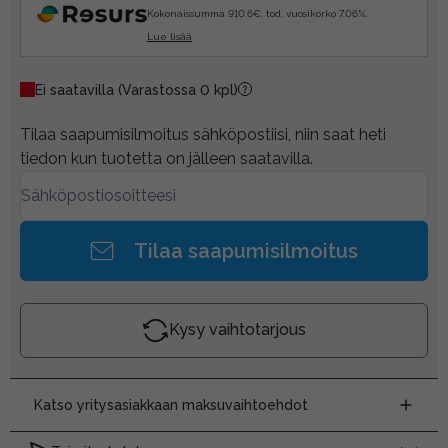
Kokonaissumma 910.6€, tod. vuosikorko 7.06%.
Lue lisää
Ei saatavilla
(Varastossa 0 kpl)
Tilaa saapumisilmoitus sähköpostiisi, niin saat heti
tiedon kun tuotetta on jälleen saatavilla.
Tilaa saapumisilmoitus
Kysy vaihtotarjous
Katso yritysasiakkaan maksuvaihtoehdot