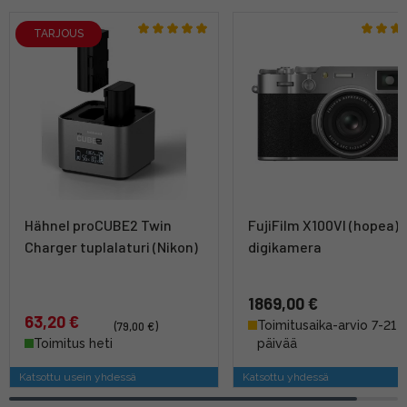
TARJOUS
Hähnel proCUBE2 Twin
FujiFilm X100VI (hopea) 
Charger tuplalaturi (Nikon)
digikamera
1869,00 €
63,20 €
Toimitusaika-arvio 7-21
(79,00 €)
Toimitus heti
päivää
Katsottu usein yhdessä
Katsottu yhdessä