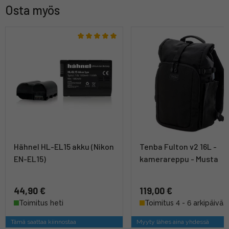
Osta myös
Hähnel HL-EL15 akku (Nikon
Tenba Fulton v2 16L -
EN-EL15)
kamerareppu - Musta
44,90 €
119,00 €
Toimitus heti
Toimitus 4 - 6 arkipäivää
Tämä saattaa kiinnostaa
Myyty lähes aina yhdessä