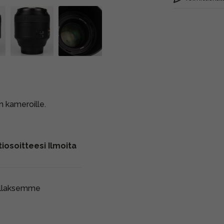
on kameroille.
iosoitteesi Ilmoita
ollaksemme