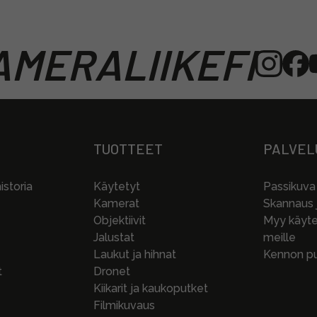
MERALIIKEFI
TUOTTEET
PALVEL
storia
Käytetyt
Passikuva
Kamerat
Skannaus j
Objektiivit
Myy käytet
Jalustat
meille
Laukut ja hihnat
Kennon pu
t
Dronet
Kiikarit ja kaukoputket
Filmikuvaus