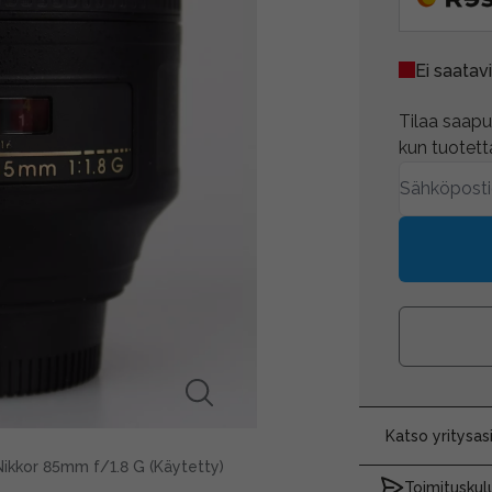
Ei saatavi
Tilaa saapum
kun tuotetta
Katso yritysa
Nikkor 85mm f/1.8 G (Käytetty)
Toimituskulu