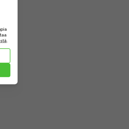
mpia
ttaa
ästä
.