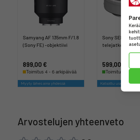
Par
Kerää
kehi
Samyang AF 135mm F/1.8
Sony SEL14TC 1.
tuott
asetu
(Sony FE) -objektiivi
telejatke
899,00 €
599,00 €
Toimitus 4 - 6 arkipäivää
Toimitus heti
Myyty lähes aina yhdessä
Katsottu usein yhdess
Arvostelujen yhteenveto