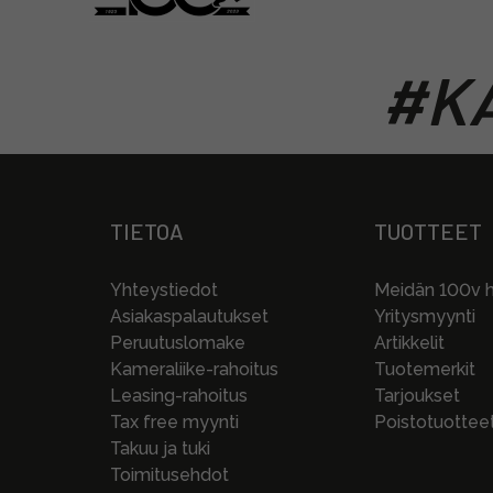
#KA
TIETOA
TUOTTEET
Yhteystiedot
Meidän 100v hi
Asiakaspalautukset
Yritysmyynti
Peruutuslomake
Artikkelit
Kameraliike-rahoitus
Tuotemerkit
Leasing-rahoitus
Tarjoukset
Tax free myynti
Poistotuottee
Takuu ja tuki
Toimitusehdot