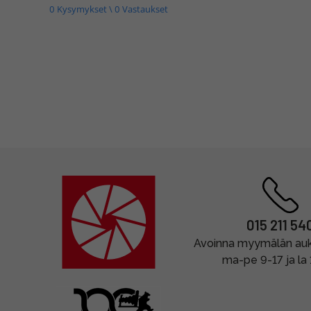
0 Kysymykset \ 0 Vastaukset
015 211 54
Avoinna myymälän auki
ma-pe 9-17 ja la