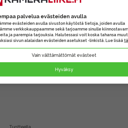
empaa palvelua evästeiden avulla
mme evästeiden avulla sivuston käytöstä tietoja, joiden avulla
tämme verkkokauppaamme sekä tarjoamme sinulle kiinnostava
4X -
Sony SEL20TC 2X -
eita ja parempia tarjouksia. Halutessasi voit koska tahansa muu
ksiasi sivun alalaidan evästeiden asetukset -linkistä. Lue lisää
t
telejatke
Vain välttämättömät evästeet
599,00 €
Toimitus heti
Hyväksy
ä
Katsottu usein yhdessä
Tuotteella