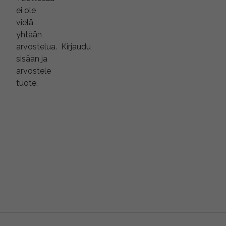
ei ole
vielä
yhtään
arvostelua.
Kirjaudu
sisään ja
arvostele
tuote.