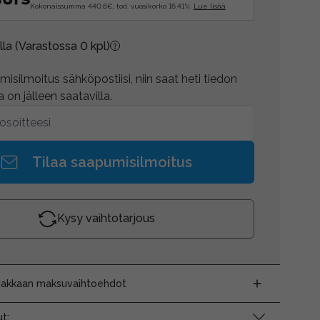
Kokonaissumma 440.6€, tod. vuosikorko 16.41%.
Lue lisää
lla
(Varastossa 0 kpl)
isilmoitus sähköpostiisi, niin saat heti tiedon
 on jälleen saatavilla.
Tilaa saapumisilmoitus
Kysy vaihtotarjous
siakkaan maksuvaihtoehdot
t: