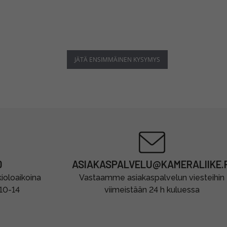
JÄTÄ ENSIMMÄINEN KYSYMYS
0
ASIAKASPALVELU@KAMERALIIKE.F
oloaikoina
Vastaamme asiakaspalvelun viesteihin
 10-14
viimeistään 24 h kuluessa