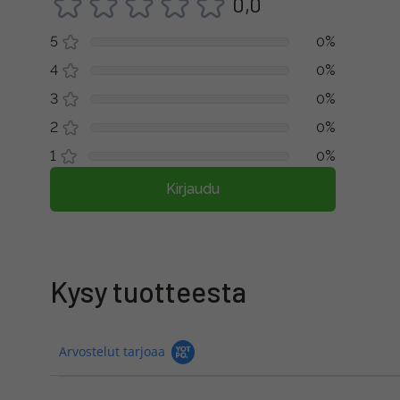
0,0
5
0%
4
0%
3
0%
2
0%
1
0%
Kirjaudu
Kysy tuotteesta
Arvostelut tarjoaa