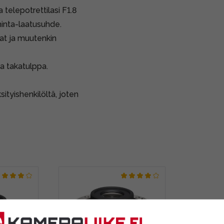
 telepotrettilasi F1.8
 hinta-laatusuhde.
mat ja muutenkin
ja takatulppa.
ksityishenkilöltä, joten