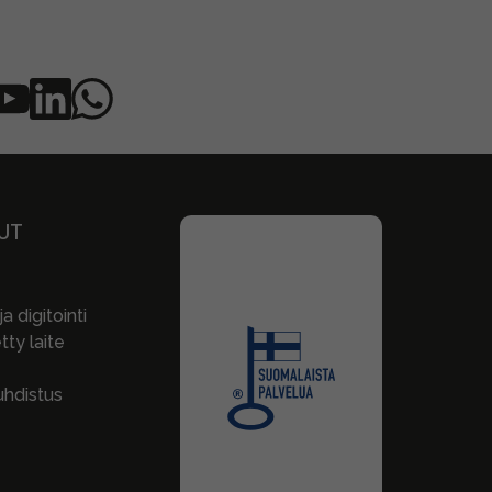
UT
a digitointi
ty laite
hdistus