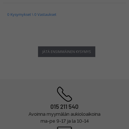
0 Kysymykset \ 0 Vastaukset
JÄTÄ ENSIMMÄINEN KYSYMYS
015 211 540
Avoinna myymälän aukioloaikoina
ma-pe 9-17 ja la 10-14