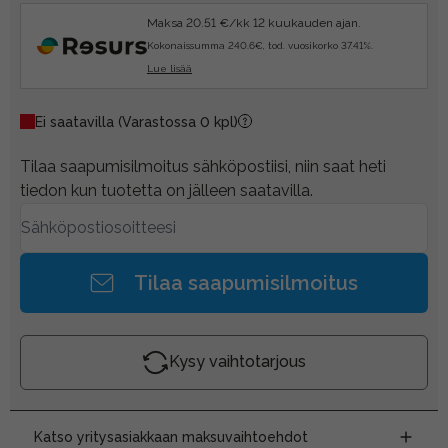
Maksa 20.51 €/kk 12 kuukauden ajan.
Kokonaissumma 240.6€, tod. vuosikorko 37.41%.
Lue lisää
Ei saatavilla
(Varastossa 0 kpl)
Tilaa saapumisilmoitus sähköpostiisi, niin saat heti
tiedon kun tuotetta on jälleen saatavilla.
Tilaa saapumisilmoitus
Kysy vaihtotarjous
Katso yritysasiakkaan maksuvaihtoehdot