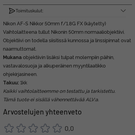
Toimituskulut:
Nikon AF-S Nikkor 50mm f/1.8G FX (käytetty)
Vaihtolaitteena tullut Nikonin 50mm normaaliobjektiivi.
Objektiivi on todella siisitissä kunnossa ja linssipinnat ovat
naarmuttomat.
Mukana
objektiivin lisäksi tulpat molempiin päihin,
vastavalosuoja ja alkuperäinen myyntilaatikko
ohjekirjasineen.
Takuu:
1kk
Kaikki vaihtolaitteemme on testattu ja tarkistettu.
Tämä tuote ei sisällä vähennettävää ALV:a.
Arvostelujen yhteenveto
0,0