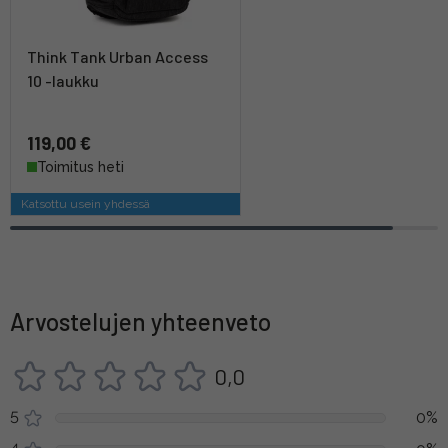
Think Tank Urban Access
10 -laukku
119,00 €
Toimitus heti
Katsottu usein yhdessä
Arvostelujen yhteenveto
0,0
5
0%