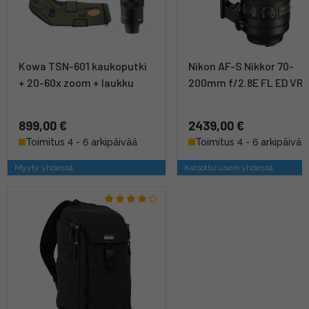
Kowa TSN-601 kaukoputki
Nikon AF-S Nikkor 70-
+ 20-60x zoom + laukku
200mm f/2.8E FL ED VR
899,00 €
2439,00 €
Toimitus 4 - 6 arkipäivää
Toimitus 4 - 6 arkipäivää
Myyty yhdessä
Katsottu usein yhdessä