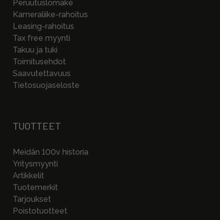
Peruutuslomake
Kameraliike-rahoitus
Leasing-rahoitus
Tax free myynti
Takuu ja tuki
Toimitusehdot
Saavutettavuus
Tietosuojaseloste
TUOTTEET
Meidän 100v historia
Yritysmyynti
Artikkelit
Tuotemerkit
Tarjoukset
Poistotuotteet