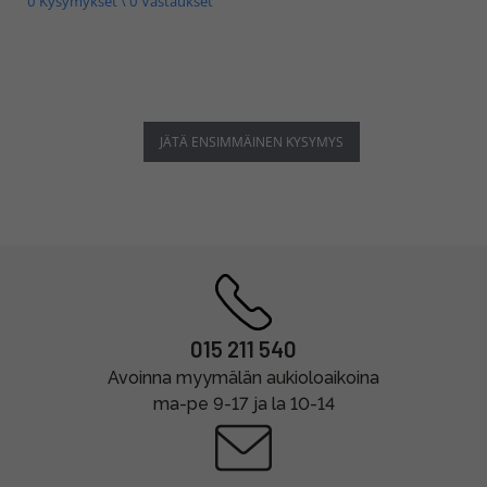
0 Kysymykset \ 0 Vastaukset
JÄTÄ ENSIMMÄINEN KYSYMYS
015 211 540
Avoinna myymälän aukioloaikoina
ma-pe 9-17 ja la 10-14