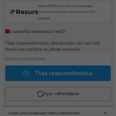
Maksa 80.51 €/kk 12 kuukauden ajan.
Kokonaissumma 960.6€, tod. vuosikorko 6.58%.
Lue lisää
Ei saatavilla
(Varastossa 0 kpl)
Tilaa saapumisilmoitus sähköpostiisi, niin saat heti
tiedon kun tuotetta on jälleen saatavilla.
Tilaa saapumisilmoitus
Kysy vaihtotarjous
Katso yritysasiakkaan maksuvaihtoehdot