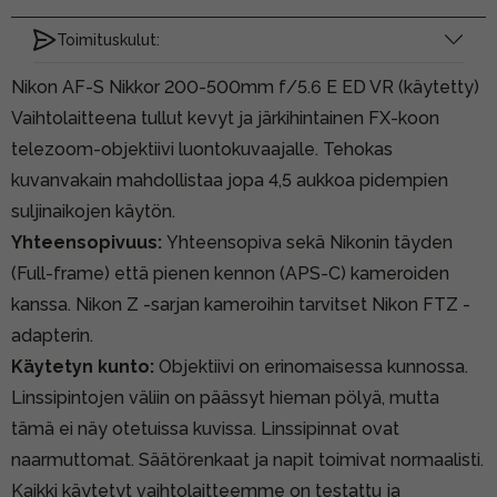
Toimituskulut:
Nikon AF-S Nikkor 200-500mm f/5.6 E ED VR (käytetty)
Vaihtolaitteena tullut kevyt ja järkihintainen FX-koon
telezoom-objektiivi luontokuvaajalle. Tehokas
kuvanvakain mahdollistaa jopa 4,5 aukkoa pidempien
suljinaikojen käytön.
Yhteensopivuus:
Yhteensopiva sekä Nikonin täyden
(Full-frame) että pienen kennon (APS-C) kameroiden
kanssa. Nikon Z -sarjan kameroihin tarvitset Nikon FTZ -
adapterin.
Käytetyn kunto:
Objektiivi on erinomaisessa kunnossa.
Linssipintojen väliin on päässyt hieman pölyä, mutta
tämä ei näy otetuissa kuvissa. Linssipinnat ovat
naarmuttomat. Säätörenkaat ja napit toimivat normaalisti.
Kaikki käytetyt vaihtolaitteemme on testattu ja