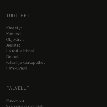
TUOTTEET
Käytetyt
Kamerat
Objektiivit
Jalustat
Laukut ja hihnat
Dronet
Kiikarit ja kaukoputket
Filmikuvaus
PALVELUT
Passikuva
Skannaus ja digitointi