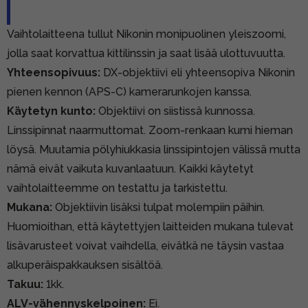
Vaihtolaitteena tullut Nikonin monipuolinen yleiszoomi,
jolla saat korvattua kittilinssin ja saat lisää ulottuvuutta.
Yhteensopivuus:
DX-objektiivi eli yhteensopiva Nikonin
pienen kennon (APS-C) kamerarunkojen kanssa.
Käytetyn kunto:
Objektiivi on siistissä kunnossa.
Linssipinnat naarmuttomat. Zoom-renkaan kumi hieman
löysä. Muutamia pölyhiukkasia linssipintojen välissä mutta
nämä eivät vaikuta kuvanlaatuun. Kaikki käytetyt
vaihtolaitteemme on testattu ja tarkistettu.
Mukana:
Objektiivin lisäksi tulpat molempiin päihin.
Huomioithan, että käytettyjen laitteiden mukana tulevat
lisävarusteet voivat vaihdella, eivätkä ne täysin vastaa
alkuperäispakkauksen sisältöä.
Takuu:
1kk.
ALV-vähennyskelpoinen:
Ei.