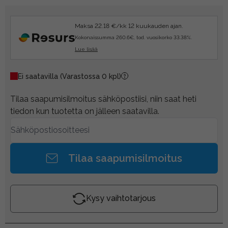
Maksa 22.18 €/kk 12 kuukauden ajan.
Kokonaissumma 260.6€, tod. vuosikorko 33.38%.
Lue lisää
Ei saatavilla
(Varastossa 0 kpl)
Tilaa saapumisilmoitus sähköpostiisi, niin saat heti
tiedon kun tuotetta on jälleen saatavilla.
Tilaa saapumisilmoitus
Kysy vaihtotarjous