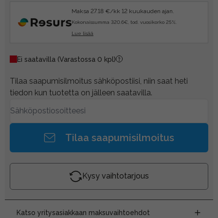
Maksa 27.18 €/kk 12 kuukauden ajan.
Kokonaissumma 320.6€, tod. vuosikorko 25%.
Lue lisää
Ei saatavilla
(Varastossa 0 kpl)
Tilaa saapumisilmoitus sähköpostiisi, niin saat heti
tiedon kun tuotetta on jälleen saatavilla.
Tilaa saapumisilmoitus
Kysy vaihtotarjous
Katso yritysasiakkaan maksuvaihtoehdot