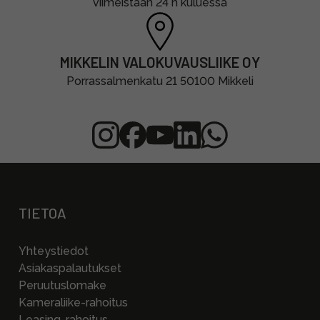
viimeistään 24 h kuluessa
MIKKELIN VALOKUVAUSLIIKE OY
Porrassalmenkatu 21 50100 Mikkeli
TIETOA
Yhteystiedot
Asiakaspalautukset
Peruutuslomake
Kameraliike-rahoitus
Leasing-rahoitus