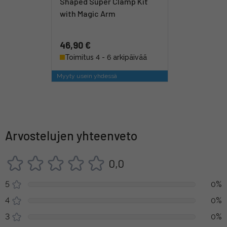
Shaped Super Clamp Kit
with Magic Arm
46,90 €
Toimitus 4 - 6 arkipäivää
Myyty usein yhdessä
Arvostelujen yhteenveto
0,0
5
0%
4
0%
3
0%