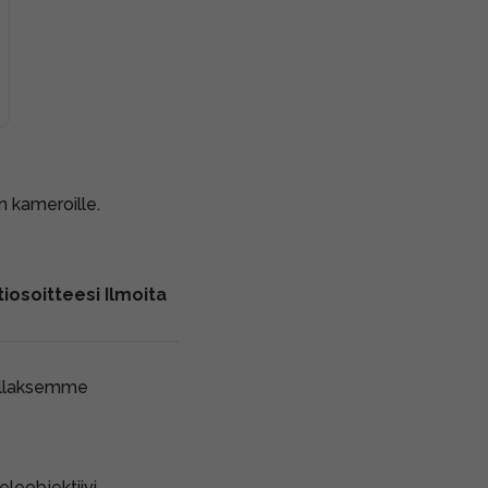
on kameroille.
iosoitteesi Ilmoita
ollaksemme
eleobjektiivi.