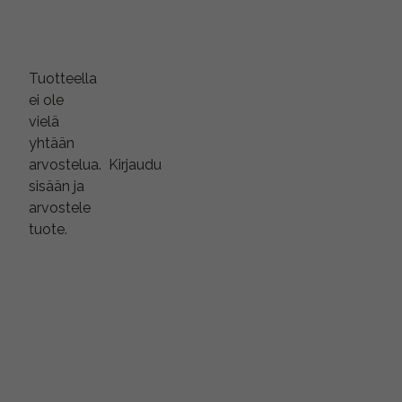
Tuotteella
ei ole
vielä
yhtään
arvostelua.
Kirjaudu
sisään ja
arvostele
tuote.