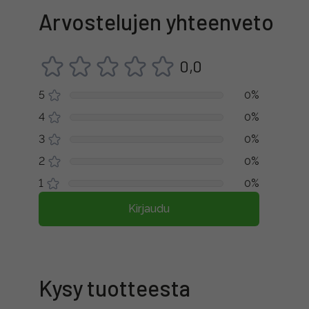
Arvostelujen yhteenveto
0,0
5
0%
4
0%
3
0%
2
0%
1
0%
Kirjaudu
Kysy tuotteesta