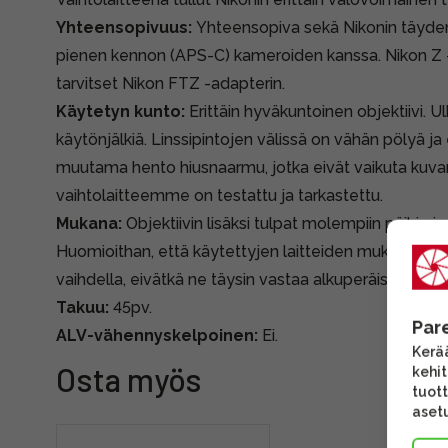
Yhteensopivuus:
Yhteensopiva sekä Nikonin täyden
pienen kennon (APS-C) kameroiden kanssa. Nikon Z 
tarvitset Nikon FTZ -adapterin.
Käytetyn kunto:
Erittäin hyväkuntoinen objektiivi. Ulk
käytönjälkiä. Linssipintojen välissä on vähän pölyä ja
muutama hento hiusnaarmu, jotka eivät vaikuta kuvan
vaihtolaitteemme on testattu ja tarkastettu.
Mukana:
Objektiivin lisäksi tulpat molempiin päihin j
Huomioithan, että käytettyjen laitteiden mukana tule
vaihdella, eivätkä ne täysin vastaa alkuperäispakkauk
Takuu:
45pv.
Par
ALV-vähennyskelpoinen:
Ei.
Kerää
Osta myös
kehi
tuott
asetu