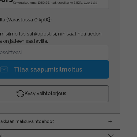
Kokonaissumma 1080.6€, tod. vuosikorko 5.82%.
Lue lisää
lla
(Varastossa 0 kpl)
isilmoitus sähköpostiisi, niin saat heti tiedon
 on jälleen saatavilla.
Tilaa saapumisilmoitus
Kysy vaihtotarjous
siakkaan maksuvaihtoehdot
t: