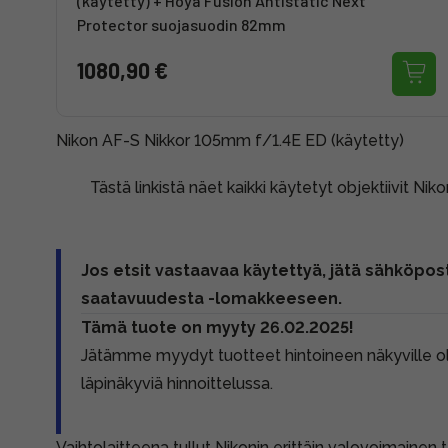
(käytetty) + Hoya Fusion Antistatic Next
Protector suojasuodin 82mm
1080,90 €
Nikon AF-S Nikkor 105mm f/1.4E ED (käytetty)
Tästä linkistä näet kaikki käytetyt objektiivit Nik
Jos etsit vastaavaa käytettyä, jätä sähköpost
saatavuudesta -lomakkeeseen.
Tämä tuote on myyty 26.02.2025!
Jätämme myydyt tuotteet hintoineen näkyville 
läpinäkyviä hinnoittelussa.
Vaihtolaitteena tullut Nikonin erittäin valovoimainen t