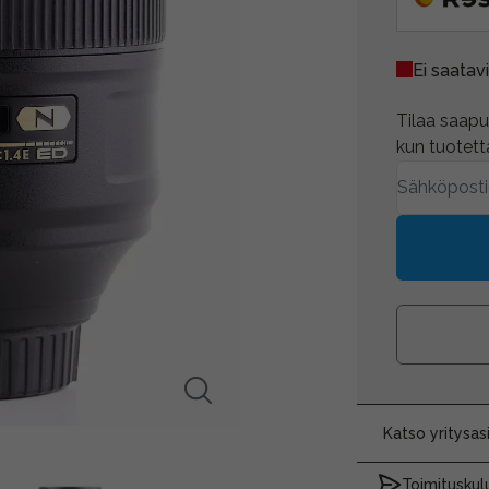
Ei saatavi
Tilaa saapum
kun tuotetta
Katso yritysa
Toimituskulu