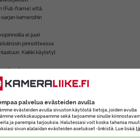
 (Full-frame) että
-sarjan kameroihin
opinnoilla ei juuri
 etulinssin pinnoitteessa
laatuun. Kaikki käytetyt
a vastavalosuoja.
vat lisävarusteet voivat
sen sisältöä.
empaa palvelua evästeiden avulla
mme evästeiden avulla sivuston käytöstä tietoja, joiden avulla
tämme verkkokauppaamme sekä tarjoamme sinulle kiinnostava
eita ja parempia tarjouksia. Halutessasi voit koska tahansa muu
ksiasi sivun alalaidan evästeiden asetukset -linkistä. Lue lisää
t