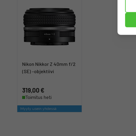
Nikon Nikkor Z 40mm f/2
(SE) -objektiivi
319,00 €
Toimitus heti
Myyty usein yhdessä