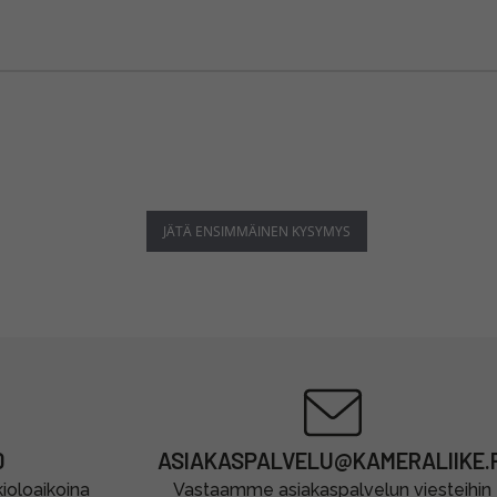
JÄTÄ ENSIMMÄINEN KYSYMYS
0
ASIAKASPALVELU@KAMERALIIKE.F
oloaikoina
Vastaamme asiakaspalvelun viesteihin