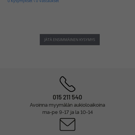
0 Kysymykset \ 0 Vastaukset
JÄTÄ ENSIMMÄINEN KYSYMYS
015 211 540
Avoinna myymälän aukioloaikoina
ma-pe 9-17 ja la 10-14