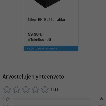
Nikon EN-EL25a -akku
59,90 €
Toimitus heti
Katsottu usein yhdessä
Arvostelujen yhteenveto
0,0
5
0%