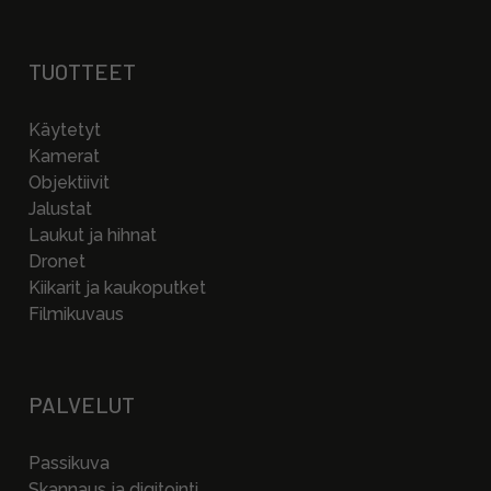
TUOTTEET
Käytetyt
Kamerat
Objektiivit
Jalustat
Laukut ja hihnat
Dronet
Kiikarit ja kaukoputket
Filmikuvaus
PALVELUT
Passikuva
Skannaus ja digitointi