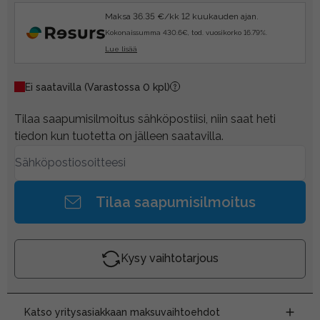
Maksa 36.35 €/kk 12 kuukauden ajan.
Kokonaissumma 430.6€, tod. vuosikorko 16.79%.
Lue lisää
Ei saatavilla
(Varastossa 0 kpl)
Tilaa saapumisilmoitus sähköpostiisi, niin saat heti
tiedon kun tuotetta on jälleen saatavilla.
Tilaa saapumisilmoitus
Kysy vaihtotarjous
Katso yritysasiakkaan maksuvaihtoehdot