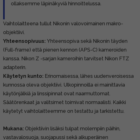
ollaksemme läpinäkyviä hinnoittelussa.
Vaihtolaitteena tullut Nikonin valovoimainen makro-
objektiivi.
Yhteensopivuus:
Yhteensopiva sekä Nikonin täyden
(Full-frame) että pienen kennon (APS-C) kameroiden
kanssa. Nikon Z -sarjan kameroihin tarvitset
Nikon FTZ
adapterin
.
Käytetyn kunto:
Erinomaisessa, lähes uudenveroisessa
kunnossa oleva objektiivi. Ulkopinnoilla ei mainittavia
käytönjälkiä ja linssipinnat ovat naarmuttomat.
Säätörenkaat ja valitsimet toimivat normaalisti. Kaikki
käytetyt vaihtolaitteemme on testattu ja tarkistettu.
Mukana:
Objektiivin lisäksi tulpat molempiin päihin,
vastavalosuoja, suojapussi sekä alkuperäinen