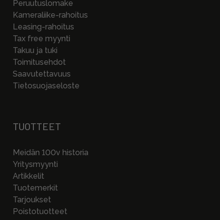
Peruutuslomake
Kameraliike-rahoitus
Leasing-rahoitus
Tax free myynti
Takuu ja tuki
Toimitusehdot
Saavutettavuus
Tietosuojaseloste
TUOTTEET
Meidän 100v historia
Yritysmyynti
Artikkelit
Tuotemerkit
Tarjoukset
Poistotuotteet