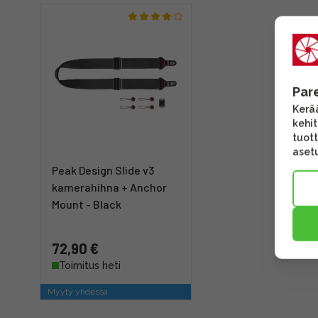
Par
Kerää
kehi
tuott
asetu
Peak Design Slide v3
kamerahihna + Anchor
Mount - Black
72,90 €
Toimitus heti
Myyty yhdessä