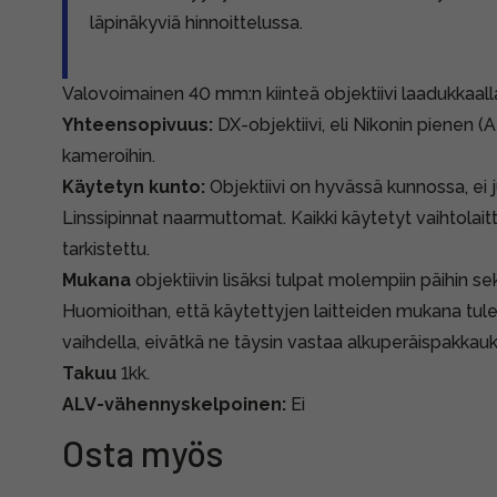
läpinäkyviä hinnoittelussa.
Valovoimainen 40 mm:n kiinteä objektiivi laadukkaalla 
Yhteensopivuus:
DX-objektiivi, eli Nikonin pienen 
kameroihin.
Käytetyn kunto:
Objektiivi on hyvässä kunnossa, ei j
Linssipinnat naarmuttomat. Kaikki käytetyt vaihtolai
tarkistettu.
Mukana
objektiivin lisäksi tulpat molempiin päihin s
Huomioithan, että käytettyjen laitteiden mukana tule
vaihdella, eivätkä ne täysin vastaa alkuperäispakkauk
Takuu
1kk.
ALV-vähennyskelpoinen:
Ei
Osta myös