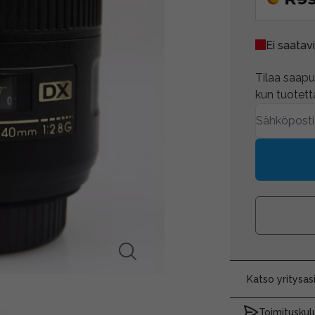
Ei saatavi
Tilaa saapum
kun tuotetta
Katso yritysa
Toimituskulu