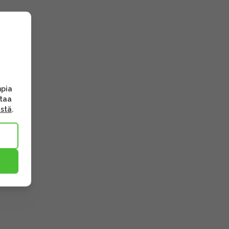
mpia
ttaa
ästä
.