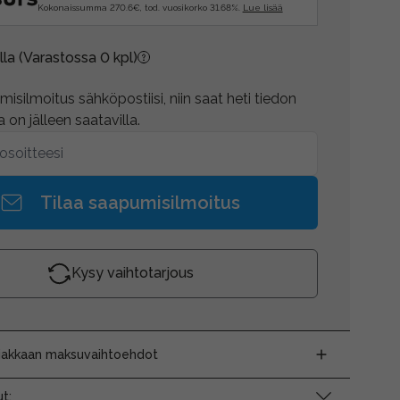
Kokonaissumma 270.6€, tod. vuosikorko 31.68%.
Lue lisää
lla
(Varastossa 0 kpl)
isilmoitus sähköpostiisi, niin saat heti tiedon
 on jälleen saatavilla.
Tilaa saapumisilmoitus
Kysy vaihtotarjous
siakkaan maksuvaihtoehdot
t: