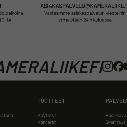
0
ASIAKASPALVELU@KAMERALIIKE.F
oloaikoina
Vastaamme asiakaspalvelun viesteihin
 10-14
viimeistään 24 h kuluessa
MERALIIKEFI
TUOTTEET
PALVEL
storia
Käytetyt
Passikuva
Kamerat
Skannaus j