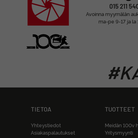
015 211 54
Avoinna myymälän auki
ma-pe 9-17 ja la
#KA
TIETOA
TUOTTEET
Yhteystiedot
Meidän 100v hi
Asiakaspalautukset
Yritysmyynti