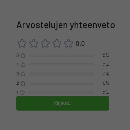
Arvostelujen yhteenveto
0,0
5
0%
4
0%
3
0%
2
0%
1
0%
Kirjaudu