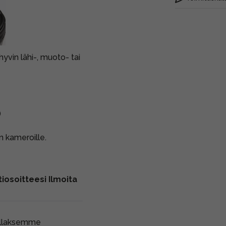
hyvin lähi-, muoto- tai
)
on kameroille.
iosoitteesi Ilmoita
ollaksemme