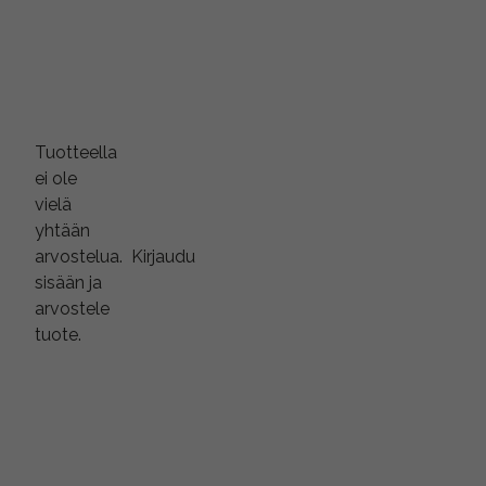
Tuotteella
ei ole
vielä
yhtään
arvostelua.
Kirjaudu
sisään ja
arvostele
tuote.