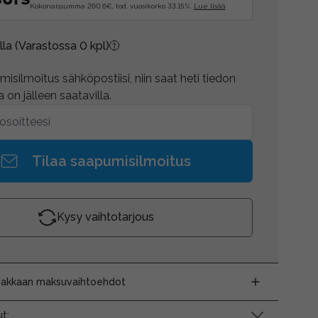
Kokonaissumma 260.6€, tod. vuosikorko 33.15%.
Lue lisää
lla
(Varastossa 0 kpl)
isilmoitus sähköpostiisi, niin saat heti tiedon
 on jälleen saatavilla.
Tilaa saapumisilmoitus
Kysy vaihtotarjous
siakkaan maksuvaihtoehdot
t: