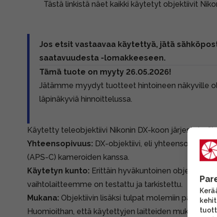
Tästä linkistä näet kaikki käytetyt objektiivit Nik
Jos etsit vastaavaa käytettyä, jätä sähköpost
saatavuudesta -lomakkeeseen.
Tämä tuote on myyty 26.05.2026!
Jätämme myydyt tuotteet hintoineen näkyville 
läpinäkyviä hinnoittelussa.
Käytetty teleobjektiivi Nikonin DX-koon järjestelmäk
Yhteensopivuus:
DX-objektiivi, eli yhteensopiva N
(APS-C) kameroiden kanssa.
Käytetyn kunto:
Erittäin hyväkuntoinen objektiivi. Ka
Par
vaihtolaitteemme on testattu ja tarkistettu.
Kerää
Mukana:
Objektiivin lisäksi tulpat molemiin päihin ja
kehi
tuott
Huomioithan, että käytettyjen laitteiden mukana tule