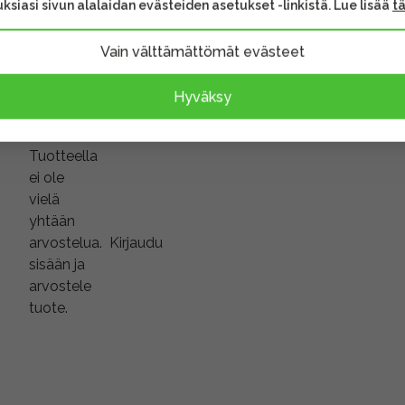
ksiasi sivun alalaidan evästeiden asetukset -linkistä. Lue lisää
t
sen sisältöä.
Vain välttämättömät evästeet
Hyväksy
Tuotteella
ei ole
vielä
yhtään
arvostelua.
Kirjaudu
sisään ja
arvostele
tuote.