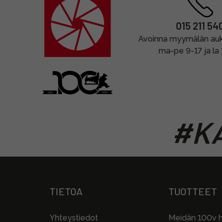
015 211 54
Avoinna myymälän auki
ma-pe 9-17 ja la
#KA
TIETOA
TUOTTEET
Yhteystiedot
Meidän 100v hi