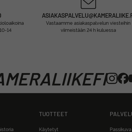
0
ASIAKASPALVELU@KAMERALIIKE.F
oloaikoina
Vastaamme asiakaspalvelun viesteihin
 10-14
viimeistään 24 h kuluessa
MERALIIKEFI
TUOTTEET
PALVEL
storia
Käytetyt
Passikuva