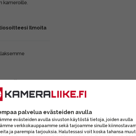
on kameroille.
iosoitteesi Ilmoita
ollaksemme
ameroille.
ikonin pienen kennon
ikki käytetyt
empaa palvelua evästeiden avulla
mme evästeiden avulla sivuston käytöstä tietoja, joiden avulla
 vastavalosuoja.
tämme verkkokauppaamme sekä tarjoamme sinulle kiinnostava
eita ja parempia tarjouksia. Halutessasi voit koska tahansa muu
vat lisävarusteet voivat