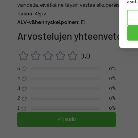
asetu
vaihdella, eivätkä ne täysin vastaa alkuperäispakkauk
Takuu:
45pv.
ALV-vähennyskelpoinen:
Ei.
Arvostelujen yhteenveto
0,0
5
0%
4
0%
3
0%
2
0%
1
0%
Kirjaudu