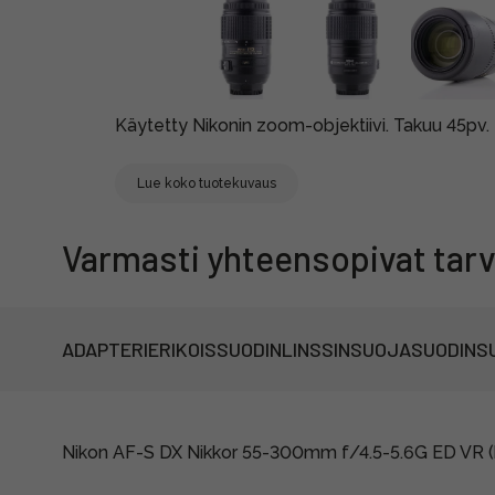
Käytetty Nikonin zoom-objektiivi. Takuu 45pv.
Lue koko tuotekuvaus
Varmasti yhteensopivat tarv
ADAPTERI
ERIKOISSUODIN
LINSSINSUOJA
SUODIN
S
Nikon AF-S DX Nikkor 55-300mm f/4.5-5.6G ED VR (