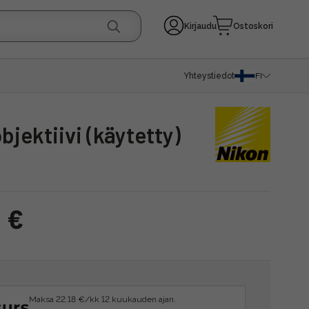
Kirjaudu
Ostoskori
Yhteystiedot
FI
jektiivi (käytetty)
 €
Maksa 22.18 €/kk 12 kuukauden ajan.