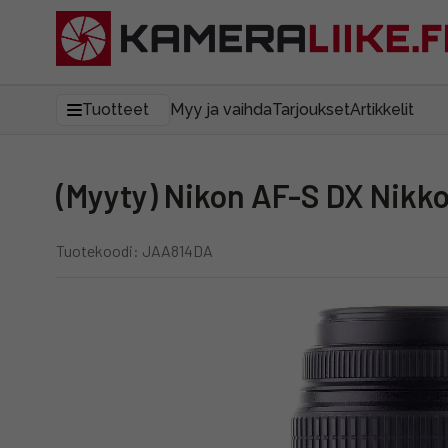
Tuotteet
Myy ja vaihda
Tarjoukset
Artikkelit
(Myyty) Nikon AF-S DX Nik
Tuotekoodi: JAA814DA