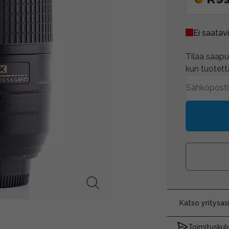
Ei saatavi
Tilaa saapum
kun tuotetta
Katso yritysa
Toimituskulu