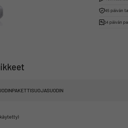
45 päivän t
14 päivän p
ikkeet
UODINPAKETTI
SUOJASUODIN
käytetty)