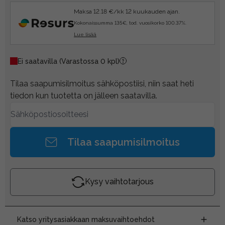
Maksa 12.18 €/kk 12 kuukauden ajan.
Kokonaissumma 135€, tod. vuosikorko 100.37%.
Lue lisää
Ei saatavilla
(Varastossa 0 kpl)
Tilaa saapumisilmoitus sähköpostiisi, niin saat heti
tiedon kun tuotetta on jälleen saatavilla.
Tilaa saapumisilmoitus
Kysy vaihtotarjous
Katso yritysasiakkaan maksuvaihtoehdot