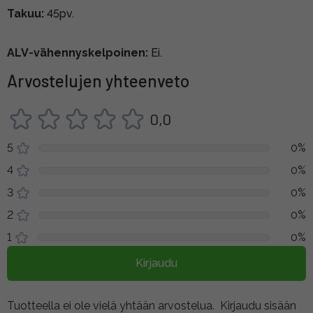
Takuu:
45pv.
ALV-vähennyskelpoinen:
Ei.
Arvostelujen yhteenveto
0,0
5
0%
4
0%
3
0%
2
0%
1
0%
Kirjaudu
Tuotteella ei ole vielä yhtään arvostelua.
Kirjaudu sisään