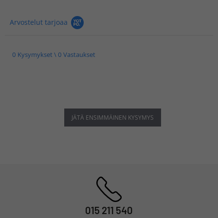
Arvostelut tarjoaa
0 Kysymykset \ 0 Vastaukset
JÄTÄ ENSIMMÄINEN KYSYMYS
015 211 540