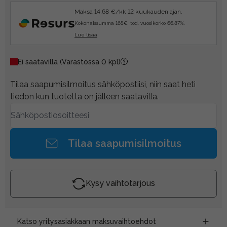
Maksa 14.68 €/kk 12 kuukauden ajan.
Kokonaissumma 165€, tod. vuosikorko 66.87%.
Lue lisää
Ei saatavilla
(Varastossa 0 kpl)
Tilaa saapumisilmoitus sähköpostiisi, niin saat heti
tiedon kun tuotetta on jälleen saatavilla.
Tilaa saapumisilmoitus
Kysy vaihtotarjous
Katso yritysasiakkaan maksuvaihtoehdot