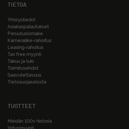
TIETOA
Yhteystiedot
Asiakaspalautukset
Peruutuslomake
Kameraliike-rahoitus
Leasing-rahoitus
Tax free myynti
Takuu ja tuki
Toimitusehdot
Saavutettavuus
Tietosuojaseloste
TUOTTEET
Meidän 100v historia
Yritysmyynti