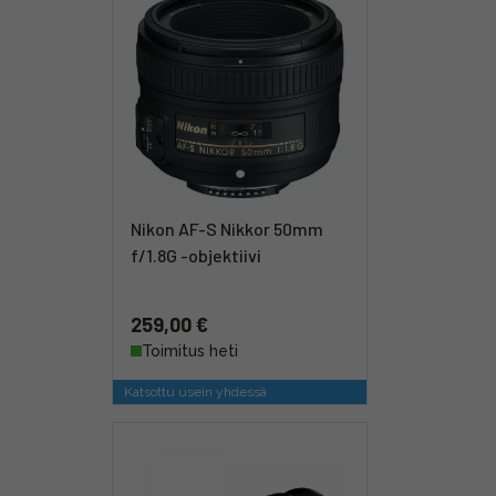
Nikon AF-S Nikkor 50mm
f/1.8G -objektiivi
259,00 €
Toimitus heti
Katsottu usein yhdessä