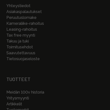
Yhteystiedot
Asiakaspalautukset
Peruutuslomake
Kameraliike-rahoitus
Leasing-rahoitus
Tax free myynti
Takuu ja tuki
Toimitusehdot
Saavutettavuus
Tietosuojaseloste
TUOTTEET
Meidän 100v historia
Yritysmyynti
Artikkelit
Tuotemerkit