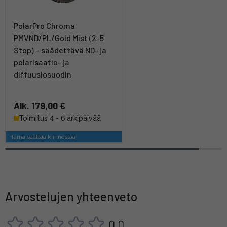
PolarPro Chroma
PMVND/PL/Gold Mist (2-5
Stop) – säädettävä ND- ja
polarisaatio- ja
diffuusiosuodin
Alk. 179,00 €
Toimitus 4 - 6 arkipäivää
Tämä saattaa kiinnostaa
Arvostelujen yhteenveto
0,0