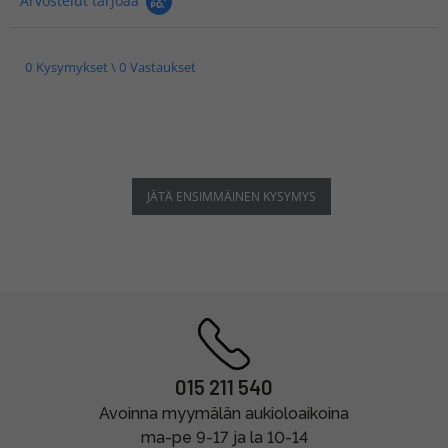
Arvostelut tarjoaa
0 Kysymykset \ 0 Vastaukset
JÄTÄ ENSIMMÄINEN KYSYMYS
015 211 540
Avoinna myymälän aukioloaikoina
ma-pe 9-17 ja la 10-14