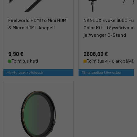
Feelworld HDMI to Mini HDMI
NANLUX Evoke 600C Full
& Micro HDMI -kaapeli
Color Kit – täysvärivalais
ja Avenger C-Stand
9,90 €
2808,00 €
Toimitus heti
Toimitus 4 - 6 arkipäivää
Myyty usein yhdessä
Tämä saattaa kiinnostaa