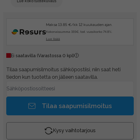
Lue koko tuotekuvaus
Maksa 13.85 €/kk 12 kuukauden ajan.
Kokonaissumma 155€, tod. vuosikorko 74.8%.
Lue lisää
Ei saatavilla
(Varastossa 0 kpl)
Tilaa saapumisilmoitus sähköpostiisi, niin saat heti
tiedon kun tuotetta on jälleen saatavilla.
Tilaa saapumisilmoitus
Kysy vaihtotarjous