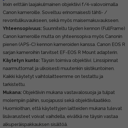
Irixin erittäin laajakulmainen objektiivi f/4-valovoimalla
Canon kameroille. Soveltuu erinomaisesti tähti- /
revontulikuvaukseen, sekä myös maisemakuvaukseen.
Yhteensopivuus:
Suunniteltu täyden kennon (FullFrame)
Canon kameroille mutta on yhteensopiva myös Canonin
pienen (APS-C) kennon kameroiden kanssa. Canon EOS R
sarjan kameroihin tarvitset
EF-EOS R Mount adapterin
.
Käytetyn kunto:
Täysin toimiva objektiivi. Linssipinnat
naarmuttomat ja ulkoisesti muutenkin siistikuntoinen.
Kaikki käytetyt vaihtolaitteemme on testattu ja
tarkistettu.
Mukana:
Objektiivin mukana vastavalosuoja ja tulpat
molempiin päihin, suojapussi sekä objektiivilaatikko.
Huomioithan, että käytettyjen laitteiden mukana tulevat
lisävarusteet voivat vaihdella, eivätkä ne täysin vastaa
alkuperäispakkauksen sisältöä.