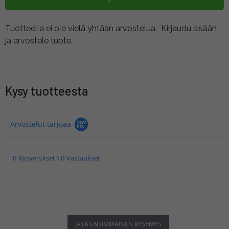
Tuotteella ei ole vielä yhtään arvostelua.
Kirjaudu sisään
ja arvostele tuote.
Kysy tuotteesta
Arvostelut tarjoaa
0 Kysymykset \ 0 Vastaukset
JÄTÄ ENSIMMÄINEN KYSYMYS