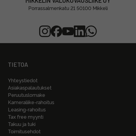
MIKKELIN VALOKUVAUSLIIKE OY
Porrassalmenkatu 21 50100 Mikkeli
TIETOA
Yhteystiedot
Asiakaspalautukset
Peruutuslomake
Kameraliike-rahoitus
Leasing-rahoitus
Tax free myynti
Takuu ja tuki
Toimitusehdot