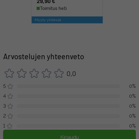
29,90 €
Toimitus heti
Myyty yhdessä
Arvostelujen yhteenveto
0,0
5
0%
4
0%
3
0%
2
0%
1
0%
Kirjaudu