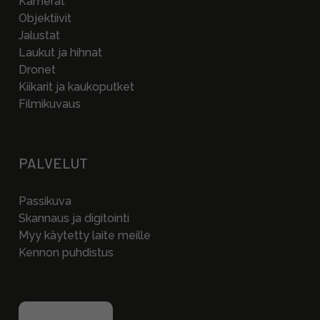
Kamerat
Objektiivit
Jalustat
Laukut ja hihnat
Dronet
Kiikarit ja kaukoputket
Filmikuvaus
PALVELUT
Passikuva
Skannaus ja digitointi
Myy käytetty laite meille
Kennon puhdistus