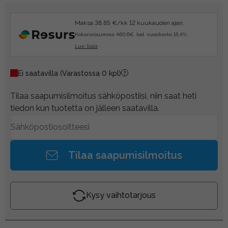
Maksa 38.85 €/kk 12 kuukauden ajan.
Kokonaissumma 460.6€, tod. vuosikorko 15.4%.
Lue lisää
Ei saatavilla
(Varastossa 0 kpl)
Tilaa saapumisilmoitus sähköpostiisi, niin saat heti
tiedon kun tuotetta on jälleen saatavilla.
Tilaa saapumisilmoitus
Kysy vaihtotarjous