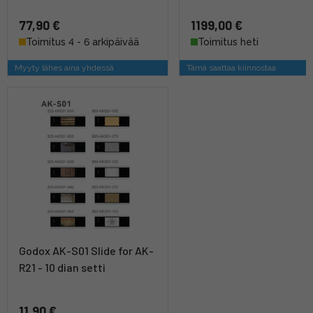
77,90 €
1199,00 €
Toimitus 4 - 6 arkipäivää
Toimitus heti
Myyty lähes aina yhdessä
Tämä saattaa kiinnostaa
Godox AK-S01 Slide for AK-
R21 - 10 dian setti
11,90 €