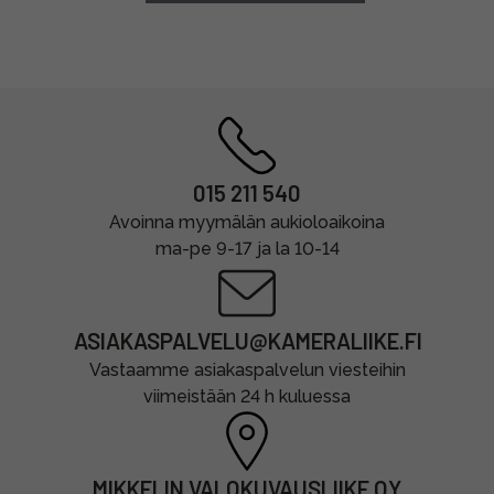
015 211 540
Avoinna myymälän aukioloaikoina
ma-pe 9-17 ja la 10-14
ASIAKASPALVELU@KAMERALIIKE.FI
Vastaamme asiakaspalvelun viesteihin
viimeistään 24 h kuluessa
MIKKELIN VALOKUVAUSLIIKE OY