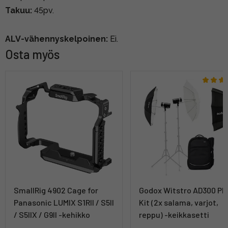
Takuu:
45pv.
ALV-vähennyskelpoinen:
Ei.
Osta myös
SmallRig 4902 Cage for
Godox Witstro AD300 PR
Panasonic LUMIX S1RII / S5II
Kit (2x salama, varjot,
/ S5IIX / G9II -kehikko
reppu) -keikkasetti