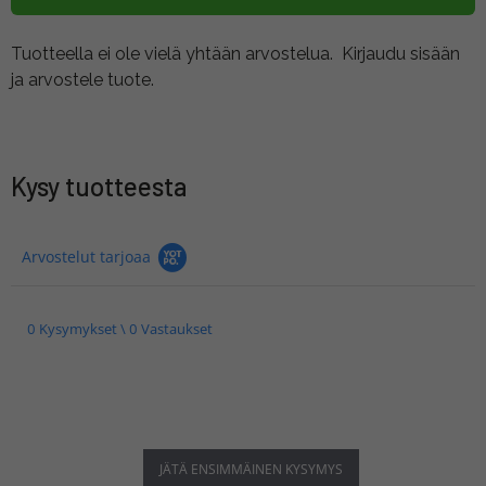
Tuotteella ei ole vielä yhtään arvostelua.
Kirjaudu sisään
ja arvostele tuote.
Kysy tuotteesta
Arvostelut tarjoaa
0 Kysymykset \ 0 Vastaukset
JÄTÄ ENSIMMÄINEN KYSYMYS