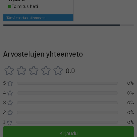
Toimitus heti
Tämä saattaa kiinnostaa
Arvostelujen yhteenveto
0,0
5
0%
4
0%
3
0%
2
0%
1
0%
Kirjaudu