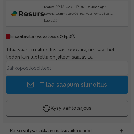
Maksa 22.18 €/kk 12 kuukauden ajan.
Kokonaissumma 260.6€, tod. vuosikorko 33.38%.
Lue lisää
Ei saatavilla
(Varastossa 0 kpl)
Tilaa saapumisilmoitus sähköpostiisi, niin saat heti
tiedon kun tuotetta on jälleen saatavilla.
Tilaa saapumisilmoitus
Kysy vaihtotarjous
Katso yritysasiakkaan maksuvaihtoehdot