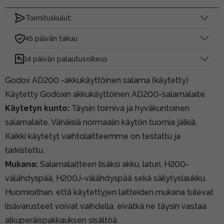
Toimituskulut:
45 päivän takuu
14 päivän palautusoikeus
Godox AD200 -akkukäyttöinen salama (käytetty)
Käytetty Godoxin akkukäyttöinen AD200-salamalaite.
Käytetyn kunto:
Täysin toimiva ja hyväkuntoinen
salamalaite. Vähäisiä normaalin käytön tuomia jälkiä.
Kaikki käytetyt vaihtolaitteemme on testattu ja
tarkistettu.
Mukana:
Salamalaitteen lisäksi akku, laturi, H200-
välähdyspää, H200J-välähdyspää sekä säilytyslaukku.
Huomioithan, että käytettyjen laitteiden mukana tulevat
lisävarusteet voivat vaihdella, eivätkä ne täysin vastaa
alkuperäispakkauksen sisältöä.