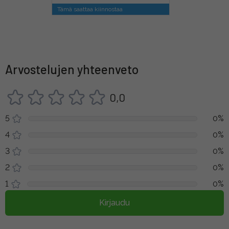
Tämä saattaa kiinnostaa
Arvostelujen yhteenveto
0,0
5
0%
4
0%
3
0%
2
0%
1
0%
Kirjaudu