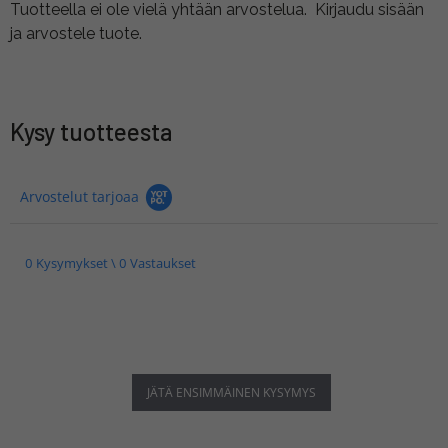
Tuotteella ei ole vielä yhtään arvostelua.
Kirjaudu sisään
ja arvostele tuote.
Kysy tuotteesta
Arvostelut tarjoaa
0 Kysymykset \ 0 Vastaukset
JÄTÄ ENSIMMÄINEN KYSYMYS