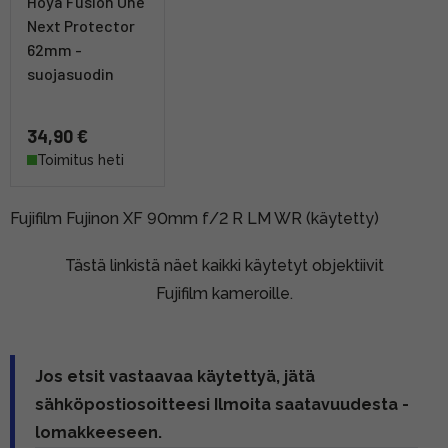
Hoya Fusion One
Next Protector
62mm -
suojasuodin
34,90 €
Toimitus heti
Fujifilm Fujinon XF 90mm f/2 R LM WR (käytetty)
Tästä linkistä näet kaikki käytetyt objektiivit
Fujifilm kameroille.
Jos etsit vastaavaa käytettyä, jätä
sähköpostiosoitteesi Ilmoita saatavuudesta -
lomakkeeseen.