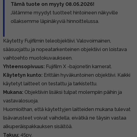
Tämä tuote on myyty 08.05.2026!
Jätämme myydyt tuotteet hintoineen näkyville
ollaksemme läpinäkyviä hinnoittelussa.
Käytetty Fujifilmin teleobjektiivi. Valovoimainen,
sääsuojattu ja nopeatarkenteinen objektiivi on loistava
vaihtoehto muotokuvaukseen.
Yhteensopivuus:
Fujifilm X -bajonetin kamerat.
Käytetyn kunto:
Erittäin hyväkuntoinen objektiivi. Kaikki
käytetyt laitteet on testattu ja tarkistettu.
Mukana:
Objektiivin lisäksi tulpat molempiin päihin ja
vastavalosuoja.
Huomioithan, että käytettyjen laitteiden mukana tulevat
lisävarusteet voivat vaihdella, eivätkä ne täysin vastaa
alkuperäispakkauksen sisältöä.
Takuu:
45pv.