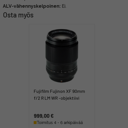
ALV-vähennyskelpoinen:
Ei.
Osta myös
Fujifilm Fujinon XF 90mm
f/2 R LM WR -objektiivi
999,00 €
Toimitus 4 - 6 arkipäivää