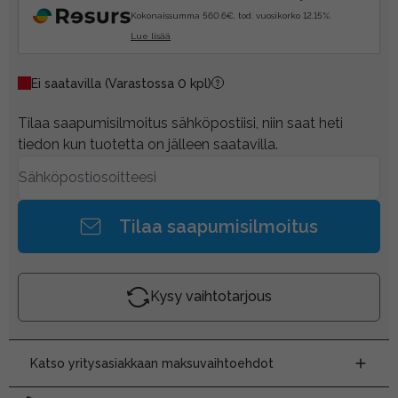
Kokonaissumma 560.6€, tod. vuosikorko 12.15%.
Lue lisää
Ei saatavilla
(Varastossa 0 kpl)
Tilaa saapumisilmoitus sähköpostiisi, niin saat heti
tiedon kun tuotetta on jälleen saatavilla.
Tilaa saapumisilmoitus
Kysy vaihtotarjous
Katso yritysasiakkaan maksuvaihtoehdot