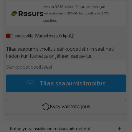
Maksa 32.18 €/kk 12 kuukauden ajan.
Kokonaissumma 380.6€, tod. vuosikorko 19.77%.
Lue lisää
Ei saatavilla
(Varastossa 0 kpl)
Tilaa saapumisilmoitus sähköpostiisi, niin saat heti
tiedon kun tuotetta on jälleen saatavilla.
Tilaa saapumisilmoitus
Kysy vaihtotarjous
Katso yritysasiakkaan maksuvaihtoehdot