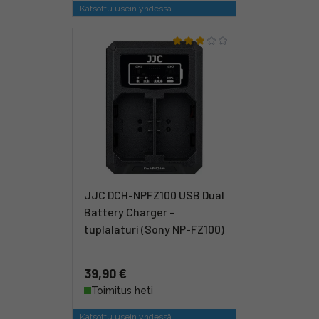
Katsottu usein yhdessä
JJC DCH-NPFZ100 USB Dual
Battery Charger -
tuplalaturi (Sony NP-FZ100)
39,90 €
Toimitus heti
Katsottu usein yhdessä