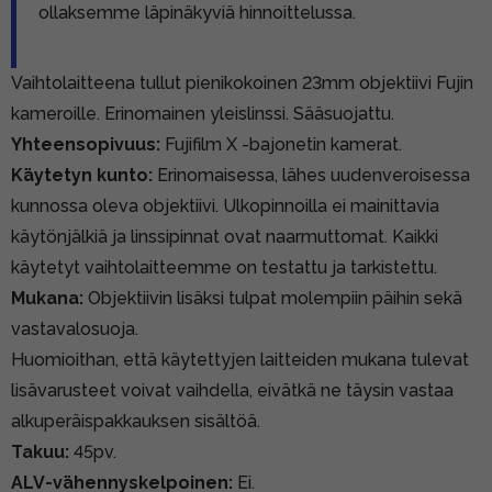
ollaksemme läpinäkyviä hinnoittelussa.
Vaihtolaitteena tullut pienikokoinen 23mm objektiivi Fujin
kameroille. Erinomainen yleislinssi. Sääsuojattu.
Yhteensopivuus:
Fujifilm X -bajonetin kamerat.
Käytetyn kunto:
Erinomaisessa, lähes uudenveroisessa
kunnossa oleva objektiivi. Ulkopinnoilla ei mainittavia
käytönjälkiä ja linssipinnat ovat naarmuttomat. Kaikki
käytetyt vaihtolaitteemme on testattu ja tarkistettu.
Mukana:
Objektiivin lisäksi tulpat molempiin päihin sekä
vastavalosuoja.
Huomioithan, että käytettyjen laitteiden mukana tulevat
lisävarusteet voivat vaihdella, eivätkä ne täysin vastaa
alkuperäispakkauksen sisältöä.
Takuu:
45pv.
ALV-vähennyskelpoinen:
Ei.