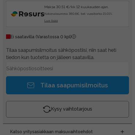
Maksa 30.51 €/kk 12 kuukauden ajan.
Kokonaissumma 360.6€, tod. vuosikorko 21.01%.
Lue lisää
Ei saatavilla
(Varastossa 0 kpl)
Tilaa saapumisilmoitus sähköpostiisi, niin saat heti
tiedon kun tuotetta on jälleen saatavilla.
Tilaa saapumisilmoitus
Kysy vaihtotarjous
Katso yritysasiakkaan maksuvaihtoehdot