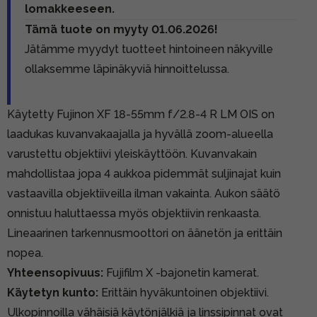
lomakkeeseen.
Tämä tuote on myyty 01.06.2026!
Jätämme myydyt tuotteet hintoineen näkyville
ollaksemme läpinäkyviä hinnoittelussa.
Käytetty Fujinon XF 18-55mm f/2.8-4 R LM OIS on
laadukas kuvanvakaajalla ja hyvällä zoom-alueella
varustettu objektiivi yleiskäyttöön. Kuvanvakain
mahdollistaa jopa 4 aukkoa pidemmät suljinajat kuin
vastaavilla objektiiveilla ilman vakainta. Aukon säätö
onnistuu haluttaessa myös objektiivin renkaasta.
Lineaarinen tarkennusmoottori on äänetön ja erittäin
nopea.
Yhteensopivuus:
Fujifilm X -bajonetin kamerat.
Käytetyn kunto:
Erittäin hyväkuntoinen objektiivi.
Ulkopinnoilla vähäisiä käytönjälkiä ja linssipinnat ovat