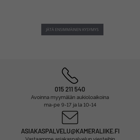
JÄTÄ ENSIMMÄINEN KYSYMYS
015 211 540
Avoinna myymälän aukioloaikoina
ma-pe 9-17 ja la 10-14
ASIAKASPALVELU@KAMERALIIKE.FI
Vastaamme asiakaspalvelun viesteihin