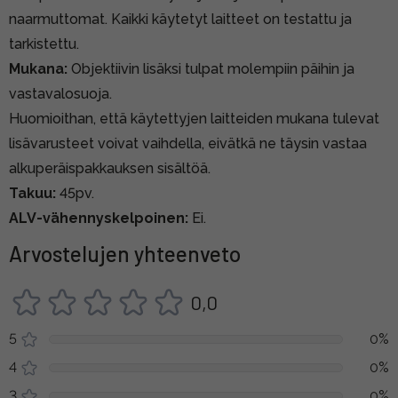
naarmuttomat. Kaikki käytetyt laitteet on testattu ja
tarkistettu.
Mukana:
Objektiivin lisäksi tulpat molempiin päihin ja
vastavalosuoja.
Huomioithan, että käytettyjen laitteiden mukana tulevat
lisävarusteet voivat vaihdella, eivätkä ne täysin vastaa
alkuperäispakkauksen sisältöä.
Takuu:
45pv.
ALV-vähennyskelpoinen:
Ei.
Arvostelujen yhteenveto
0,0
5
0%
4
0%
3
0%