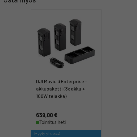
DJI Mavic 3 Enterprise -
akkupaketti (3x akku +
100W telakka)
639,00 €
Toimitus heti
Myyty yhdessä