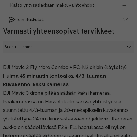
Katso yritysasiakkaan maksuvaihtoehdot
Toimituskulut:
Varmasti yhteensopivat tarvikkeet
DJI Mavic 3 Fly More Combo + RC-N2 ohjain (käytetty)
Huima 45 minuutin lentoaika, 4/3-tuuman
kuvakenno, kaksi kameraa.
DJI Mavic 3 drone pitää sisällään kaksi kameraa.
Pääkamerassa on Hasselbladin kanssa yhteistyössä
suunniteltu 4/3-tuuman ja 20-mekapikselin kuvakenno
yhdistettynä 24mm kinovastaavaan objektiiviin. Kameran
aukko on säädettävissä F2.8-F11 haarukassa eli nyt on
helpompi säätää videoon sulavampi valotusaika eri valo-