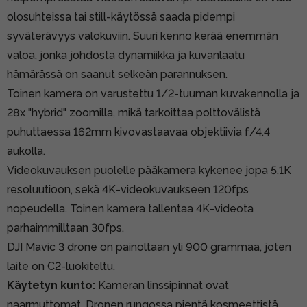
olosuhteissa tai still-käytössä saada pidempi
syväterävyys valokuviin. Suuri kenno kerää enemmän
valoa, jonka johdosta dynamiikka ja kuvanlaatu
hämärässä on saanut selkeän parannuksen.
Toinen kamera on varustettu 1/2-tuuman kuvakennolla ja
28x "hybrid" zoomilla, mikä tarkoittaa polttovälistä
puhuttaessa 162mm kivovastaavaa objektiivia f/4.4
aukolla.
Videokuvauksen puolelle pääkamera kykenee jopa 5.1K
resoluutioon, sekä 4K-videokuvaukseen 120fps
nopeudella. Toinen kamera tallentaa 4K-videota
parhaimmilltaan 30fps.
DJI Mavic 3 drone on painoltaan yli 900 grammaa, joten
laite on C2-luokiteltu.
Käytetyn kunto:
Kameran linssipinnat ovat
naarmuttomat. Dronen rungossa pientä kosmeettistä