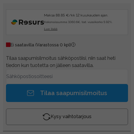
Maksa 88.85 €/kk 12 kuukauden ajan.
Kokonaissumma 1060.6€, tod. vuosikorko 5.92%.
Lue lisää
Ei saatavilla
(Varastossa 0 kpl)
Tilaa saapumisilmoitus sähköpostiisi, niin saat heti
tiedon kun tuotetta on jälleen saatavilla.
Tilaa saapumisilmoitus
Kysy vaihtotarjous