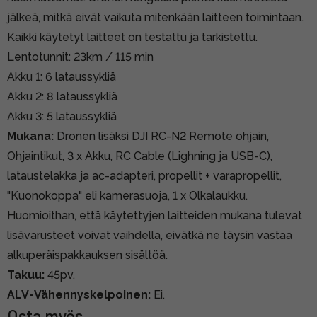
jälkeä, mitkä eivät vaikuta mitenkään laitteen toimintaan.
Kaikki käytetyt laitteet on testattu ja tarkistettu.
Lentotunnit: 23km / 115 min
Akku 1: 6 lataussykliä
Akku 2: 8 lataussykliä
Akku 3: 5 lataussykliä
Mukana:
Dronen lisäksi DJI RC-N2 Remote ohjain,
Ohjaintikut, 3 x Akku, RC Cable (Lighning ja USB-C),
lataustelakka ja ac-adapteri, propellit + varapropellit,
"Kuonokoppa" eli kamerasuoja, 1 x Olkalaukku.
Huomioithan, että käytettyjen laitteiden mukana tulevat
lisävarusteet voivat vaihdella, eivätkä ne täysin vastaa
alkuperäispakkauksen sisältöä.
Takuu:
45pv.
ALV-Vähennyskelpoinen:
Ei.
Osta myös