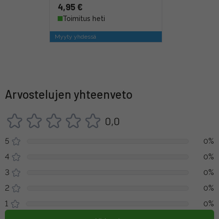
4,95 €
Toimitus heti
Myyty yhdessä
Arvostelujen yhteenveto
0,0
5
0%
4
0%
3
0%
2
0%
1
0%