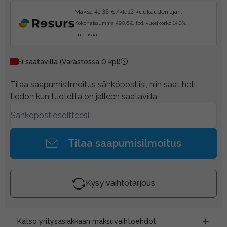
Maksa 41.35 €/kk 12 kuukauden ajan.
Kokonaissumma 490.6€, tod. vuosikorko 14.3%.
Lue lisää
Ei saatavilla
(Varastossa 0 kpl)
Tilaa saapumisilmoitus sähköpostiisi, niin saat heti
tiedon kun tuotetta on jälleen saatavilla.
Tilaa saapumisilmoitus
Kysy vaihtotarjous
Katso yritysasiakkaan maksuvaihtoehdot