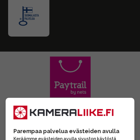
Parempaa palvelua evästeiden avulla
Keräämme evästeiden avulla sivuston käytöstä