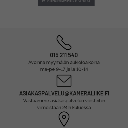
JÄTÄ ENSIMMÄINEN KYSYMYS
015 211 540
Avoinna myymälän aukioloaikoina
ma-pe 9-17 ja la 10-14
ASIAKASPALVELU@KAMERALIIKE.FI
Vastaamme asiakaspalvelun viesteihin
viimeistään 24 h kuluessa