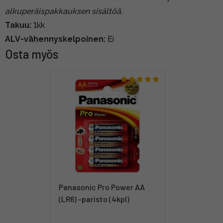
alkuperäispakkauksen sisältöä.
Takuu:
1kk
ALV-vähennyskelpoinen:
Ei
Osta myös
Panasonic Pro Power AA
(LR6) -paristo (4kpl)