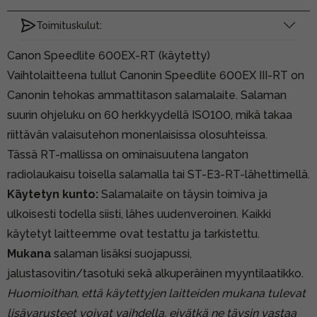
Toimituskulut:
Canon Speedlite 600EX-RT (käytetty)
Vaihtolaitteena tullut Canonin Speedlite 600EX III-RT on
Canonin tehokas ammattitason salamalaite. Salaman
suurin ohjeluku on 60 herkkyydellä ISO100, mikä takaa
riittävän valaisutehon monenlaisissa olosuhteissa.
Tässä RT-mallissa on ominaisuutena langaton
radiolaukaisu toisella salamalla tai ST-E3-RT-lähettimellä.
Käytetyn kunto:
Salamalaite on täysin toimiva ja
ulkoisesti todella siisti, lähes uudenveroinen. Kaikki
käytetyt laitteemme ovat testattu ja tarkistettu.
Mukana
salaman lisäksi suojapussi,
jalustasovitin/tasotuki sekä alkuperäinen myyntilaatikko.
Huomioithan, että käytettyjen laitteiden mukana tulevat
lisävarusteet voivat vaihdella, eivätkä ne täysin vastaa