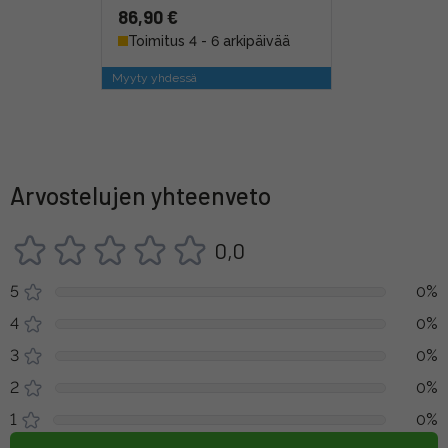
86,90 €
Toimitus 4 - 6 arkipäivää
Myyty yhdessä
Arvostelujen yhteenveto
0,0
5
0%
4
0%
3
0%
2
0%
1
0%