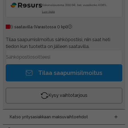
Kokonaissumma 1510.6€, tod. vuosikorko 4.08%.
Lue lisää
Ei saatavilla
(Varastossa 0 kpl)
Tilaa saapumisilmoitus sähköpostiisi, niin saat heti
tiedon kun tuotetta on jälleen saatavilla.
Tilaa saapumisilmoitus
Kysy vaihtotarjous
Katso yritysasiakkaan maksuvaihtoehdot