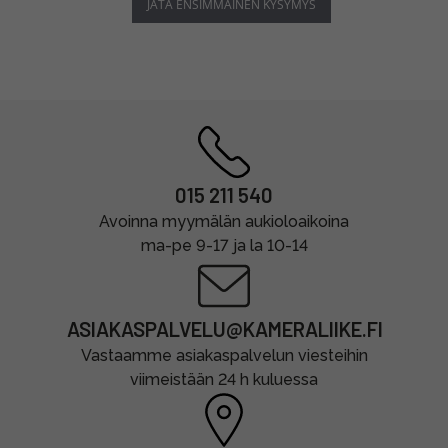
JÄTÄ ENSIMMÄINEN KYSYMYS
015 211 540
Avoinna myymälän aukioloaikoina
ma-pe 9-17 ja la 10-14
ASIAKASPALVELU@KAMERALIIKE.FI
Vastaamme asiakaspalvelun viesteihin
viimeistään 24 h kuluessa