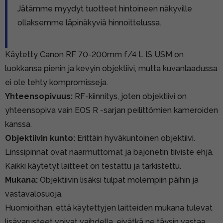
Jätämme myydyt tuotteet hintoineen näkyville
ollaksemme läpinäkyviä hinnoittelussa.
Käytetty Canon RF 70-200mm f/4 L IS USM on
luokkansa pienin ja kevyin objektiivi, mutta kuvanlaadussa
ei ole tehty kompromisseja.
Yhteensopivuus:
RF-kiinnitys, joten objektiivi on
yhteensopiva vain EOS R -sarjan peilittömien kameroiden
kanssa.
Objektiivin kunto:
Erittäin hyväkuntoinen objektiivi.
Linssipinnat ovat naarmuttomat ja bajonetin tiiviste ehjä.
Kaikki käytetyt laitteet on testattu ja tarkistettu.
Mukana:
Objektiivin lisäksi tulpat molempiin päihin ja
vastavalosuoja.
Huomioithan, että käytettyjen laitteiden mukana tulevat
lisävarusteet voivat vaihdella, eivätkä ne täysin vastaa