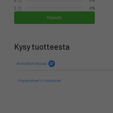
2
0%
1
0%
Kirjaudu
Kysy tuotteesta
Arvostelut tarjoaa
0 Kysymykset \ 0 Vastaukset