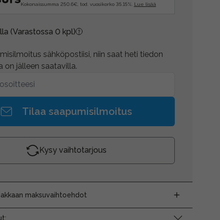
Kokonaissumma 250.6€, tod. vuosikorko 35.15%.
Lue lisää
lla
(Varastossa 0 kpl)
isilmoitus sähköpostiisi, niin saat heti tiedon
 on jälleen saatavilla.
Tilaa saapumisilmoitus
Kysy vaihtotarjous
siakkaan maksuvaihtoehdot
t: