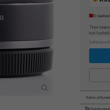
Ei saatavi
Tilaa saapum
kun tuotetta
Katso yritysa
Toimituskulu