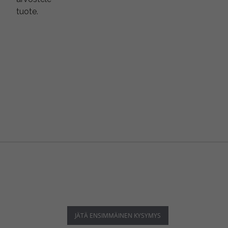
tuote.
JÄTÄ ENSIMMÄINEN KYSYMYS