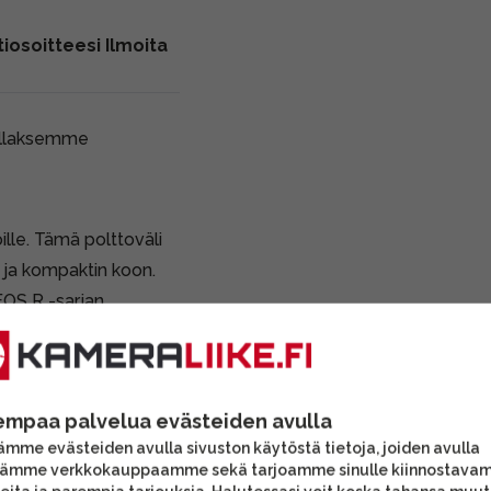
iosoitteesi Ilmoita
ollaksemme
lle. Tämä polttoväli
n ja kompaktin koon.
EOS R -sarjan
ameroille.
linssin alla on pieni
un. Kaikki käytetyt
empaa palvelua evästeiden avulla
mme evästeiden avulla sivuston käytöstä tietoja, joiden avulla
a vastavalosuoja.
tämme verkkokauppaamme sekä tarjoamme sinulle kiinnostava
vat lisävarusteet voivat