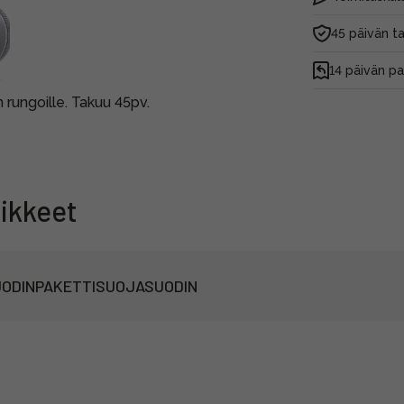
45 päivän t
14 päivän p
rungoille. Takuu 45pv.
ikkeet
ODINPAKETTI
SUOJASUODIN