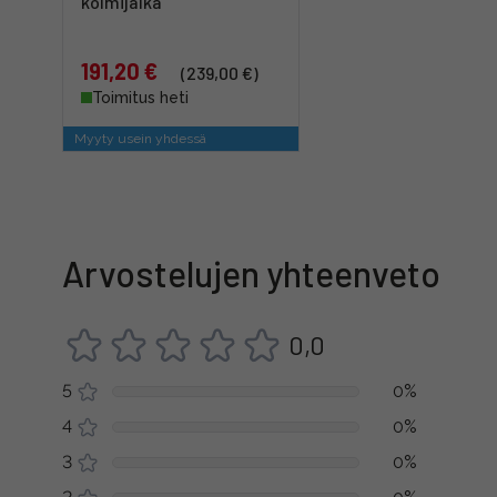
kolmijalka
191,20 €
(239,00 €)
Toimitus heti
Myyty usein yhdessä
Arvostelujen yhteenveto
0,0
5
0%
4
0%
3
0%