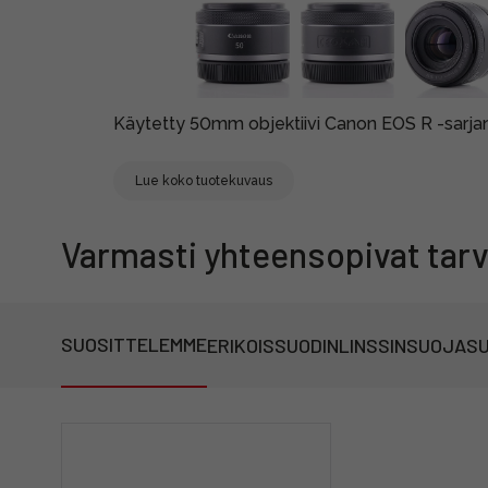
Käytetty 50mm objektiivi Canon EOS R -sarjan 
Lue koko tuotekuvaus
Varmasti yhteensopivat tarv
SUOSITTELEMME
ERIKOISSUODIN
LINSSINSUOJA
SU