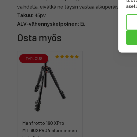
tuott
asetu
vaihdella, eivätkä ne täysin vastaa alkuperäispakkauk
Takuu:
45pv.
ALV-vähennyskelpoinen:
Ei.
Osta myös
TARJOUS
Manfrotto 190 XPro
MT190XPRO4 alumiininen