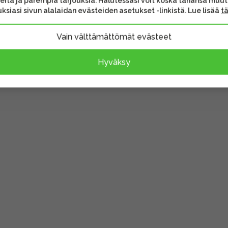
eita ja parempia tarjouksia. Halutessasi voit koska tahansa muu
ksiasi sivun alalaidan evästeiden asetukset -linkistä. Lue lisää
t
sen sisältöä.
Vain välttämättömät evästeet
Hyväksy