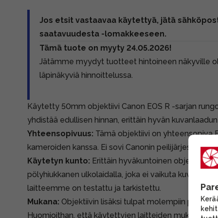
Jos etsit vastaavaa käytettyä, jätä sähköpost
saatavuudesta -lomakkeeseen.
Tämä tuote on myyty 24.05.2026!
Jätämme myydyt tuotteet hintoineen näkyville 
läpinäkyviä hinnoittelussa.
Käytetty 50mm objektiivi Canon EOS R -sarjan rungoi
yhdistää edullisen hinnan, erittäin hyvän kuvanlaadu
Yhteensopivuus:
Tämä objektiivi on yhteensopiva 
kameroiden kanssa. Ei sovi Canonin peilijärjestelmäk
Käytetyn kunto:
Erittäin hyväkuntoinen objektiivi. Etu
pölyhiukkanen ulkolaidalla, joka ei vaikuta kuvanlaatu
Par
laitteemme on testattu ja tarkistettu.
Kerää
Mukana:
Objektiivin lisäksi tulpat molempiin päihin j
kehi
Huomioithan, että käytettyjen laitteiden mukana tule