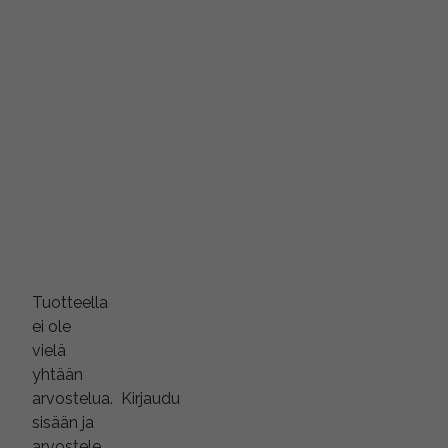
Tuotteella
ei ole
vielä
yhtään
arvostelua.
Kirjaudu
sisään ja
arvostele