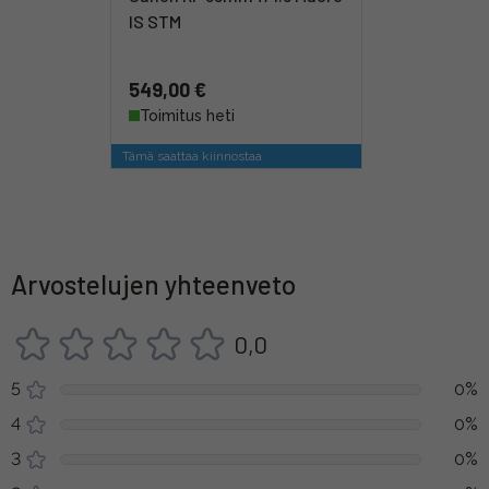
IS STM
549,00 €
Toimitus heti
Tämä saattaa kiinnostaa
Arvostelujen yhteenveto
0,0
5
0%
4
0%
3
0%