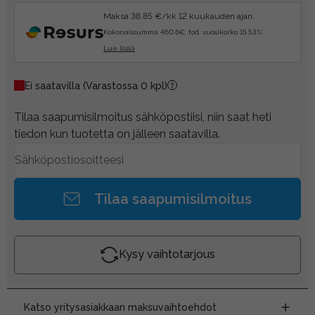
Maksa 38.85 €/kk 12 kuukauden ajan.
Kokonaissumma 460.6€, tod. vuosikorko 15.53%.
Lue lisää
Ei saatavilla
(Varastossa 0 kpl)
Tilaa saapumisilmoitus sähköpostiisi, niin saat heti
tiedon kun tuotetta on jälleen saatavilla.
Tilaa saapumisilmoitus
Kysy vaihtotarjous
Katso yritysasiakkaan maksuvaihtoehdot