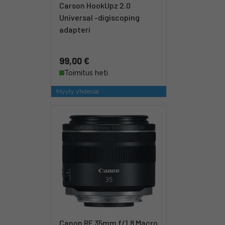
Carson HookUpz 2.0
Universal -digiscoping
adapteri
99,00 €
Toimitus heti
Myyty yhdessä
Canon RF 35mm f/1.8 Macro