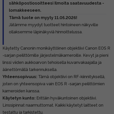
sähköpostiosoitteesi Ilmoita saatavuudesta -
lomakkeeseen.
Tämä tuote on myyty 11.05.2026!
Jätämme myydyt tuotteet hintoineen näkyville
ollaksemme läpinäkyviä hinnoittelussa.
Käytetty Canonin monikäyttöinen objektiivi Canon EOS R
-sarjan peilittömille järjestelmäkameroille. Kevyt ja pieni
linssi viiden aukkoarvon tehoisella kuvanvakaajalla ja
äänettömällä tarkennuksella.
Yhteensopivuus:
Tämä objektiivi on RF-kiinnityksellä,
joten on yhteensopiva vain EOS R -sarjan peilittömien
kameroiden kanssa.
Käytetyn kunto:
Erittäin hyväkuntoinen objektiivi.
Linssipinnat naarmuttomat. Kaikki käytetyt laitteet on
testattu ja tarkistettu.