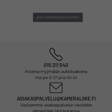
JÄTÄ ENSIMMÄINEN KYSYMYS
015 211 540
Avoinna myymälän aukioloaikoina
ma-pe 9-17 ja la 10-14
ASIAKASPALVELU@KAMERALIIKE.FI
Vastaamme asiakaspalvelun viesteihin
viimeistään 24 h kuluessa