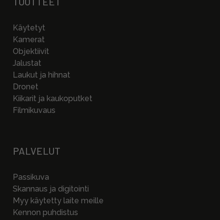
TUOTTEET
Käytetyt
Kamerat
Objektiivit
Jalustat
Laukut ja hihnat
Dronet
Kiikarit ja kaukoputket
Filmikuvaus
PALVELUT
Passikuva
Skannaus ja digitointi
Myy käytetty laite meille
Kennon puhdistus