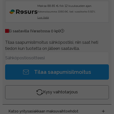
Maksa 88.85 €/kk 12 kuukauden ajan.
Kokonaissumma 1060.6€, tod. vuosikorko 5.92%.
Lue lisää
Ei saatavilla
(Varastossa 0 kpl)
Tilaa saapumisilmoitus sähköpostiisi, niin saat heti
tiedon kun tuotetta on jälleen saatavilla.
Tilaa saapumisilmoitus
Kysy vaihtotarjous
Katso yritysasiakkaan maksuvaihtoehdot