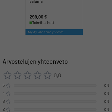
salama
299,00 €
Toimitus heti
Myyty lähes aina yhdessä
Arvostelujen yhteenveto
0,0
5
0%
4
0%
3
0%
2
0%