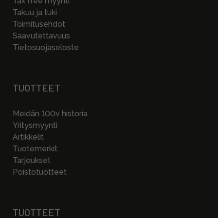
Tax free myynti
Takuu ja tuki
Toimitusehdot
Saavutettavuus
Tietosuojaseloste
TUOTTEET
Meidän 100v historia
Yritysmyynti
Artikkelit
Tuotemerkit
Tarjoukset
Poistotuotteet
TUOTTEET