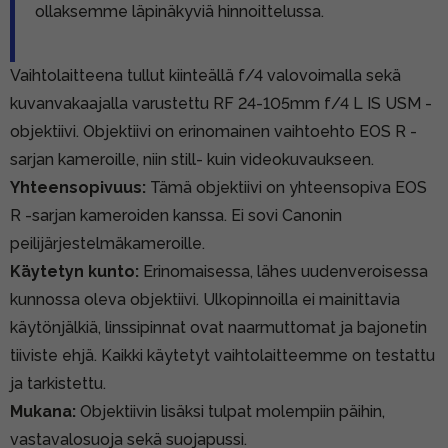
ollaksemme läpinäkyviä hinnoittelussa.
Vaihtolaitteena tullut kiinteällä f/4 valovoimalla sekä
kuvanvakaajalla varustettu RF 24-105mm f/4 L IS USM -
objektiivi. Objektiivi on erinomainen vaihtoehto EOS R -
sarjan kameroille, niin still- kuin videokuvaukseen.
Yhteensopivuus:
Tämä objektiivi on yhteensopiva EOS
R -sarjan kameroiden kanssa. Ei sovi Canonin
peilijärjestelmäkameroille.
Käytetyn kunto:
Erinomaisessa, lähes uudenveroisessa
kunnossa oleva objektiivi. Ulkopinnoilla ei mainittavia
käytönjälkiä, linssipinnat ovat naarmuttomat ja bajonetin
tiiviste ehjä. Kaikki käytetyt vaihtolaitteemme on testattu
ja tarkistettu.
Mukana:
Objektiivin lisäksi tulpat molempiin päihin,
vastavalosuoja sekä suojapussi.