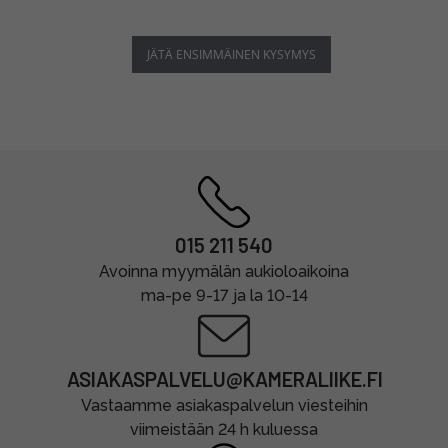
JÄTÄ ENSIMMÄINEN KYSYMYS
015 211 540
Avoinna myymälän aukioloaikoina
ma-pe 9-17 ja la 10-14
ASIAKASPALVELU@KAMERALIIKE.FI
Vastaamme asiakaspalvelun viesteihin
viimeistään 24 h kuluessa