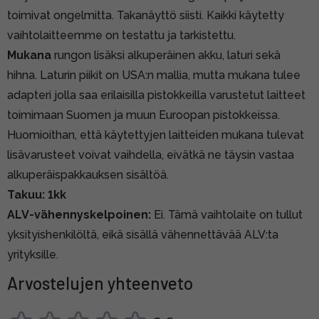
toimivat ongelmitta. Takanäyttö siisti. Kaikki käytetty
vaihtolaitteemme on testattu ja tarkistettu.
Mukana
rungon lisäksi alkuperäinen akku, laturi sekä
hihna. Laturin piikit on USA:n mallia, mutta mukana tulee
adapteri jolla saa erilaisilla pistokkeilla varustetut laitteet
toimimaan Suomen ja muun Euroopan pistokkeissa.
Huomioithan, että käytettyjen laitteiden mukana tulevat
lisävarusteet voivat vaihdella, eivätkä ne täysin vastaa
alkuperäispakkauksen sisältöä.
Takuu: 1kk
ALV-vähennyskelpoinen:
Ei. Tämä vaihtolaite on tullut
yksityishenkilöltä, eikä sisällä vähennettävää ALV:ta
yrityksille.
Arvostelujen yhteenveto