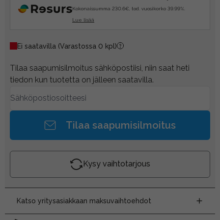
Kokonaissumma 230.6€, tod. vuosikorko 39.99%.
Lue lisää
Ei saatavilla
(Varastossa 0 kpl)
Tilaa saapumisilmoitus sähköpostiisi, niin saat heti
tiedon kun tuotetta on jälleen saatavilla.
Tilaa saapumisilmoitus
Kysy vaihtotarjous
Katso yritysasiakkaan maksuvaihtoehdot