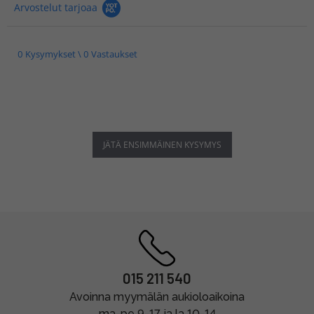
Arvostelut tarjoaa
0 Kysymykset \ 0 Vastaukset
JÄTÄ ENSIMMÄINEN KYSYMYS
015 211 540
Avoinna myymälän aukioloaikoina
ma-pe 9-17 ja la 10-14