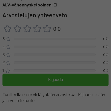
ALV-vähennyskelpoinen:
Ei.
Arvostelujen yhteenveto
0,0
5
0%
4
0%
3
0%
2
0%
1
0%
Kirjaudu
Tuotteella ei ole vielä yhtään arvostelua.
Kirjaudu sisään
ja arvostele tuote.