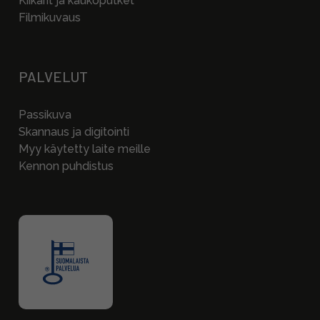
Kiikarit ja kaukoputket
Filmikuvaus
PALVELUT
Passikuva
Skannaus ja digitointi
Myy käytetty laite meille
Kennon puhdistus