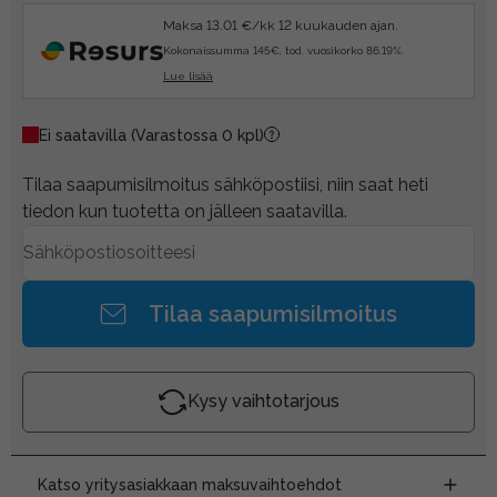
Maksa 13.01 €/kk 12 kuukauden ajan.
Kokonaissumma 145€, tod. vuosikorko 86.19%.
Lue lisää
Ei saatavilla
(Varastossa 0 kpl)
Tilaa saapumisilmoitus sähköpostiisi, niin saat heti
tiedon kun tuotetta on jälleen saatavilla.
Tilaa saapumisilmoitus
Kysy vaihtotarjous
Katso yritysasiakkaan maksuvaihtoehdot