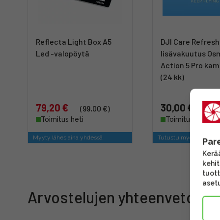
Reflecta Light Box A5
DJI Care Refresh
Led -valopöytä
lisävakuutus Os
Action 5 Pro kam
(24 kk)
79,20 €
30,00 €
(99,00 €)
Toimitus heti
Toimitus heti
Myyty lähes aina yhdessä
Tutustu myös tähän va
Par
Kerää
kehi
tuott
asetu
Arvostelujen yhteenveto