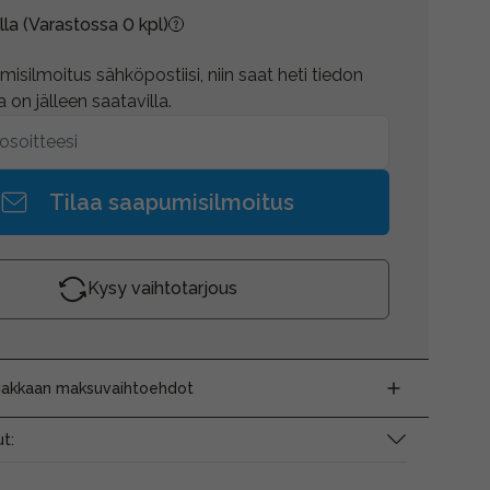
lla
(Varastossa 0 kpl)
isilmoitus sähköpostiisi, niin saat heti tiedon
 on jälleen saatavilla.
Tilaa saapumisilmoitus
Kysy vaihtotarjous
siakkaan maksuvaihtoehdot
t: