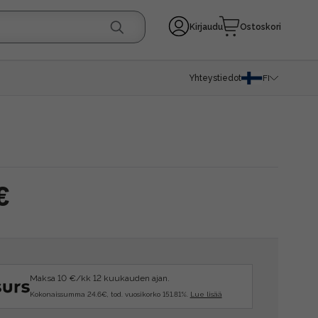
Kirjaudu
Ostoskori
Yhteystiedot
FI
€
Maksa 10 €/kk 12 kuukauden ajan.
Kokonaissumma 24.6€, tod. vuosikorko 151.81%.
Lue lisää