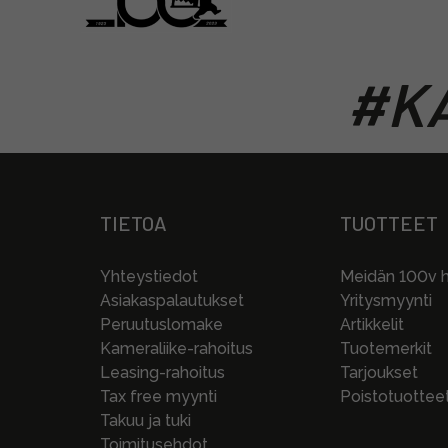
#KA
TIETOA
TUOTTEET
Yhteystiedot
Meidän 100v hi
Asiakaspalautukset
Yritysmyynti
Peruutuslomake
Artikkelit
Kameraliike-rahoitus
Tuotemerkit
Leasing-rahoitus
Tarjoukset
Tax free myynti
Poistotuottee
Takuu ja tuki
Toimitusehdot