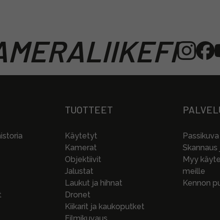
MERALIIKEFI
TUOTTEET
PALVEL
storia
Käytetyt
Passikuva
Kamerat
Skannaus j
Objektiivit
Myy käytet
Jalustat
meille
Laukut ja hihnat
Kennon pu
t
Dronet
Kiikarit ja kaukoputket
Filmikuvaus