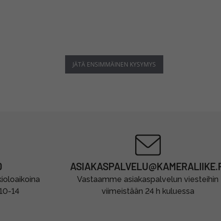
JÄTÄ ENSIMMÄINEN KYSYMYS
0
ASIAKASPALVELU@KAMERALIIKE.F
oloaikoina
Vastaamme asiakaspalvelun viesteihin
 10-14
viimeistään 24 h kuluessa