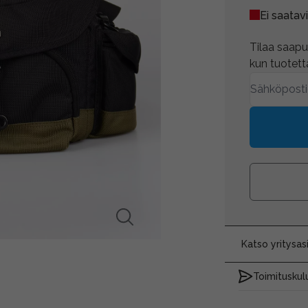
Ei saatavi
Tilaa saapum
kun tuotetta
Katso yritysa
Toimituskulu