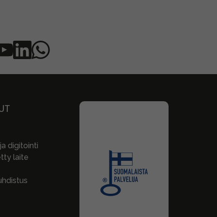
UT
a digitointi
ty laite
hdistus