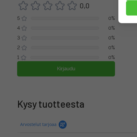
0,0
5
0%
4
0%
3
0%
2
0%
1
0%
Kirjaudu
Kysy tuotteesta
Arvostelut tarjoaa