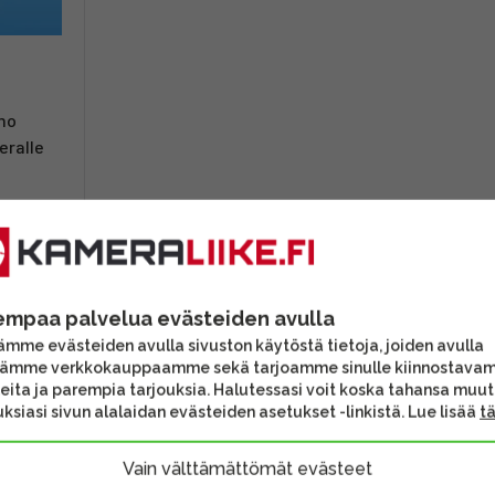
mo
eralle
ihtoehtoon
empaa palvelua evästeiden avulla
mme evästeiden avulla sivuston käytöstä tietoja, joiden avulla
tämme verkkokauppaamme sekä tarjoamme sinulle kiinnostava
eita ja parempia tarjouksia. Halutessasi voit koska tahansa muu
ksiasi sivun alalaidan evästeiden asetukset -linkistä. Lue lisää
t
Vain välttämättömät evästeet