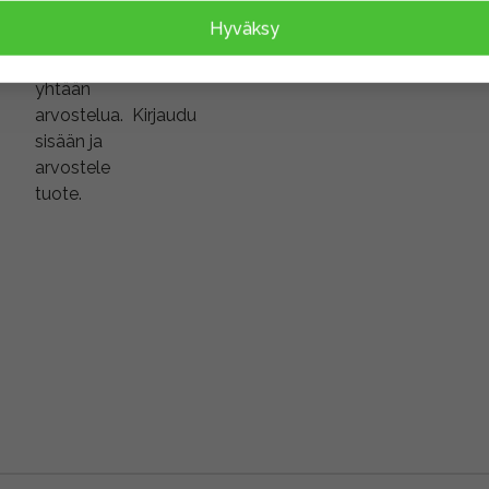
Tuotteella
Hyväksy
ei ole
vielä
yhtään
arvostelua.
Kirjaudu
sisään ja
arvostele
tuote.