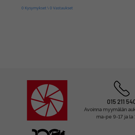
0 Kysymykset \ 0 Vastaukset
015 211 54
Avoinna myymälän auki
ma-pe 9-17 ja la