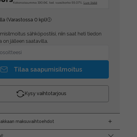
Kokonaissumma 190.6€, tod. vuosikorko 55.07%.
Lue lisää
lla
(Varastossa 0 kpl)
isilmoitus sähköpostiisi, niin saat heti tiedon
 on jälleen saatavilla.
Tilaa saapumisilmoitus
Kysy vaihtotarjous
siakkaan maksuvaihtoehdot
t: