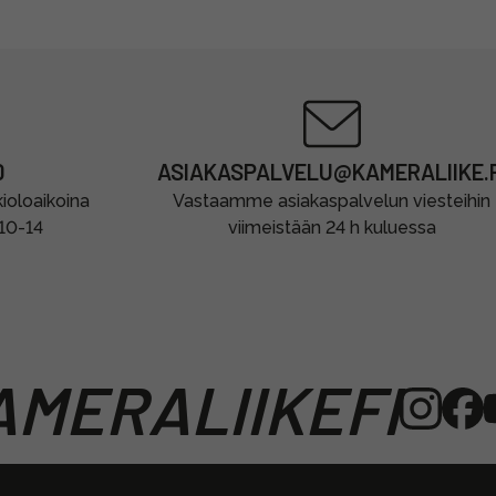
0
ASIAKASPALVELU@KAMERALIIKE.F
oloaikoina
Vastaamme asiakaspalvelun viesteihin
 10-14
viimeistään 24 h kuluessa
MERALIIKEFI