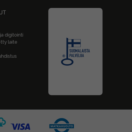
UT
a digitointi
ty laite
hdistus