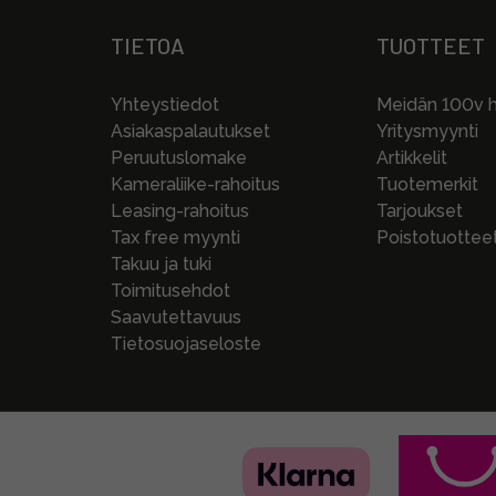
TIETOA
TUOTTEET
Yhteystiedot
Meidän 100v hi
Asiakaspalautukset
Yritysmyynti
Peruutuslomake
Artikkelit
Kameraliike-rahoitus
Tuotemerkit
Leasing-rahoitus
Tarjoukset
Tax free myynti
Poistotuottee
Takuu ja tuki
Toimitusehdot
Saavutettavuus
Tietosuojaseloste