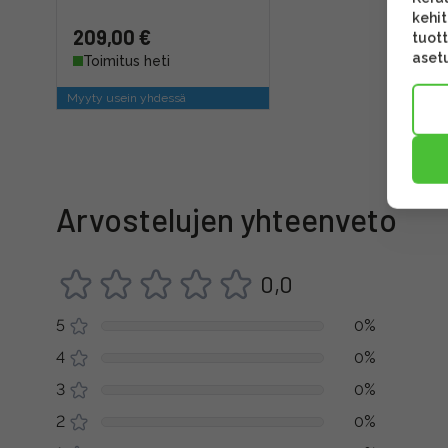
kehi
209,00 €
tuott
asetu
Toimitus heti
Myyty usein yhdessä
Arvostelujen yhteenveto
0,0
5
0%
4
0%
3
0%
2
0%