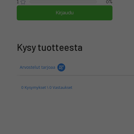
1
0%
Kirjaudu
Kysy tuotteesta
Arvostelut tarjoaa
0 Kysymykset \ 0 Vastaukset