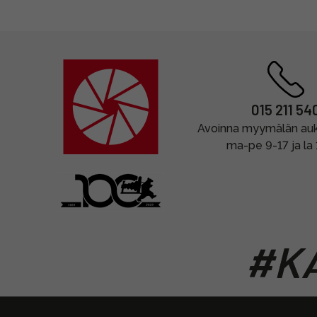
015 211 54
Avoinna myymälän auki
ma-pe 9-17 ja la
#KA