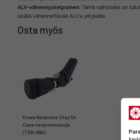
ALV-vähennyskelpoinen:
Tämä vaihtolaite on tullut
sisällä vähennettävää ALV:a yrityksille.
Osta myös
Kowa Neoprene Stay On
Case neopreenisuoja
Par
(TSN-99A)
Kerää