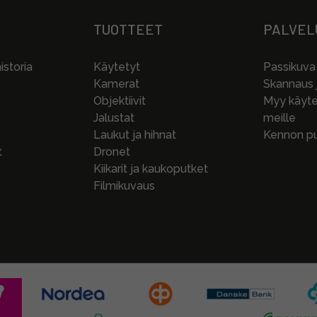
TUOTTEET
PALVEL
storia
Käytetyt
Passikuva
Kamerat
Skannaus j
Objektiivit
Myy käytet
Jalustat
meille
Laukut ja hihnat
Kennon pu
t
Dronet
Kiikarit ja kaukoputket
Filmikuvaus