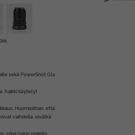
1kk.
oille sekä PowerShot G1x
a. Kaikki käytetyt
kkkaus. Huomioithan, että
oivat vaihdella, eivätkä
jollei toisin mainita.