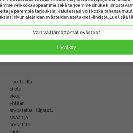
tämme verkkokauppaamme sekä tarjoamme sinulle kiinnostava
eita ja parempia tarjouksia. Halutessasi voit koska tahansa muu
ksiasi sivun alalaidan evästeiden asetukset -linkistä. Lue lisää
t
Vain välttämättömät evästeet
Hyväksy
Tuotteella
ei ole
vielä
yhtään
arvostelua.
Kirjaudu
sisään ja
arvostele
tuote.