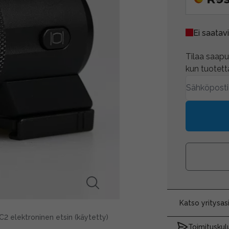
Ei saatavi
Tilaa saapum
kun tuotetta
Katso yritysa
2 elektroninen etsin (käytetty)
Toimituskulu