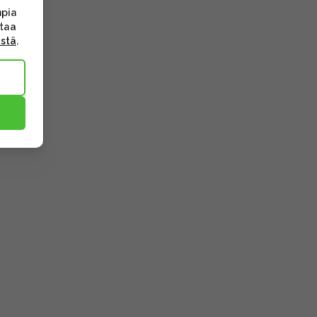
mpia
ttaa
ästä
.