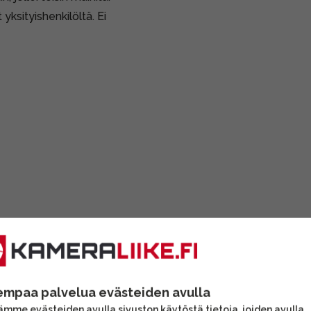
 yksityishenkilöltä. Ei
empaa palvelua evästeiden avulla
mme evästeiden avulla sivuston käytöstä tietoja, joiden avulla