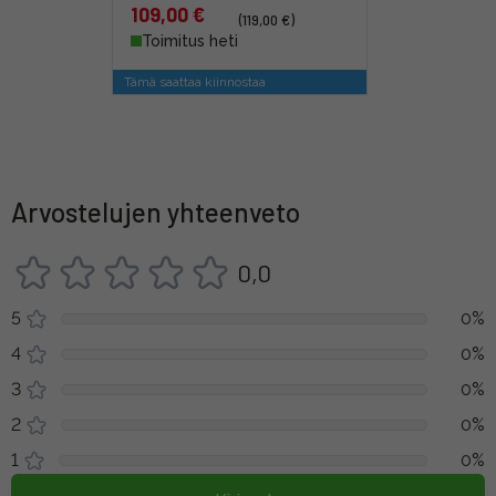
109,00 €
(119,00 €)
Toimitus heti
Tämä saattaa kiinnostaa
Arvostelujen yhteenveto
0,0
5
0%
4
0%
3
0%
2
0%
1
0%