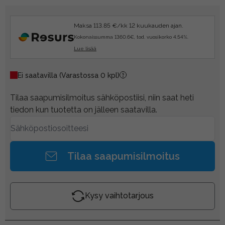
Maksa 113.85 €/kk 12 kuukauden ajan.
Kokonaissumma 1360.6€, tod. vuosikorko 4.54%.
Lue lisää
Ei saatavilla
(Varastossa 0 kpl)
Tilaa saapumisilmoitus sähköpostiisi, niin saat heti
tiedon kun tuotetta on jälleen saatavilla.
Tilaa saapumisilmoitus
Kysy vaihtotarjous