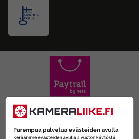
Parempaa palvelua evästeiden avulla
Keräämme evästeiden avulla sivuston käytöstä