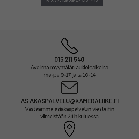
JÄTÄ ENSIMMÄINEN KYSYMYS
015 211 540
Avoinna myymälän aukioloaikoina
ma-pe 9-17 ja la 10-14
ASIAKASPALVELU@KAMERALIIKE.FI
Vastaamme asiakaspalvelun viesteihin
viimeistään 24 h kuluessa