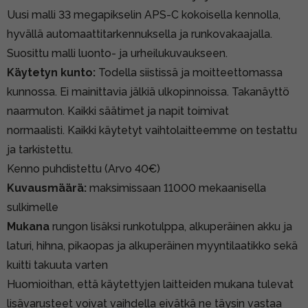
Uusi malli 33 megapikselin APS-C kokoisella kennolla,
hyvällä automaattitarkennuksella ja runkovakaajalla.
Suosittu malli luonto- ja urheilukuvaukseen.
Käytetyn kunto:
Todella siistissä ja moitteettomassa
kunnossa. Ei mainittavia jälkiä ulkopinnoissa. Takanäyttö
naarmuton. Kaikki säätimet ja napit toimivat
normaalisti. Kaikki käytetyt vaihtolaitteemme on testattu
ja tarkistettu.
Kenno puhdistettu (Arvo 40€)
Kuvausmäärä:
maksimissaan 11000 mekaanisella
sulkimelle
Mukana
rungon lisäksi runkotulppa, alkuperäinen akku ja
laturi, hihna, pikaopas ja alkuperäinen myyntilaatikko sekä
kuitti takuuta varten
Huomioithan, että käytettyjen laitteiden mukana tulevat
lisävarusteet voivat vaihdella eivätkä ne täysin vastaa