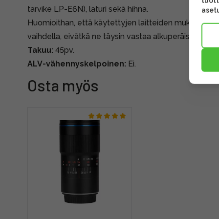
tuott
tarvike LP-E6N), laturi sekä hihna.
asetu
Huomioithan, että käytettyjen laitteiden mukana tule
vaihdella, eivätkä ne täysin vastaa alkuperäispakkauk
Takuu:
45pv.
ALV-vähennyskelpoinen:
Ei.
Osta myös