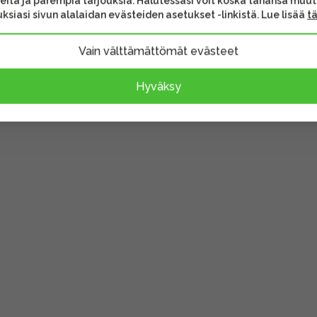
eita ja parempia tarjouksia. Halutessasi voit koska tahansa muu
ksiasi sivun alalaidan evästeiden asetukset -linkistä. Lue lisää
t
vat lisävarusteet voivat
Vain välttämättömät evästeet
sen sisältöä.
Hyväksy