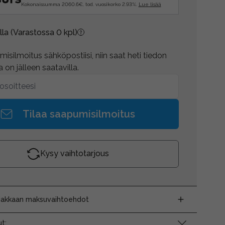
Kokonaissumma 2060.6€, tod. vuosikorko 2.93%.
Lue lisää
lla
(Varastossa 0 kpl)
isilmoitus sähköpostiisi, niin saat heti tiedon
 on jälleen saatavilla.
Tilaa saapumisilmoitus
Kysy vaihtotarjous
siakkaan maksuvaihtoehdot
t: