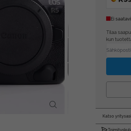
Ei saatavi
Tilaa saapum
kun tuotetta
Katso yritysa
Toimituskulu