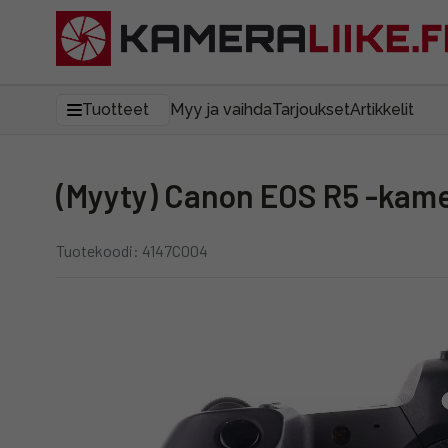
Tuotteet
Myy ja vaihda
Tarjoukset
Artikkelit
(Myyty) Canon EOS R5 -kam
Tuotekoodi: 4147C004