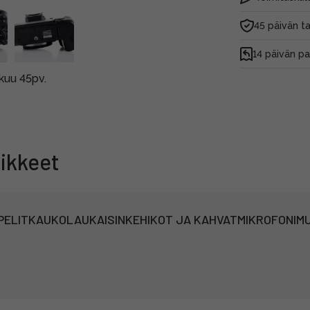
45 päivän t
14 päivän p
kuu 45pv.
ikkeet
PELIT
KAUKOLAUKAISIN
KEHIKOT JA KAHVAT
MIKROFONI
MU