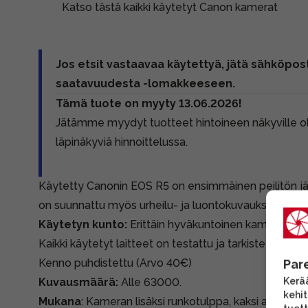
Katso tästä kaikki käytetyt Canon kamerat
Jos etsit vastaavaa käytettyä, jätä sähköpost
saatavuudesta -lomakkeeseen.
Tämä tuote on myyty 13.06.2026!
Jätämme myydyt tuotteet hintoineen näkyville 
läpinäkyviä hinnoittelussa.
Käytetty Canonin EOS R5 on ensimmäinen peilitön j
on suunnattu myös urheilu- ja luontokuvaukseen.
Käytetyn kunto:
Erittäin hyväkuntoinen kamera. Ta
Kaikki käytetyt laitteet on testattu ja tarkistettu.
Kenno puhdistettu (Arvo 40€)
Par
Kerää
Kuvausmäärä:
Alle 63000.
kehi
Mukana
: Kameran lisäksi runkotulppa, kaksi akkua (