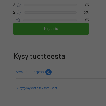
3
0%
2
0%
1
0%
Kirjaudu
Kysy tuotteesta
Arvostelut tarjoaa
0 Kysymykset \ 0 Vastaukset