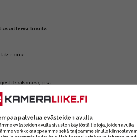
iosoitteesi Ilmoita
ollaksemme
ärjestelmäkamera, joka
kanäytössä suojakalvo.
empaa palvelua evästeiden avulla
mme evästeiden avulla sivuston käytöstä tietoja, joiden avulla
tämme verkkokauppaamme sekä tarjoamme sinulle kiinnostava
alkuperäinen LP-E6NH ja