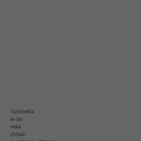
Tuotteella
ei ole
vielä
yhtään