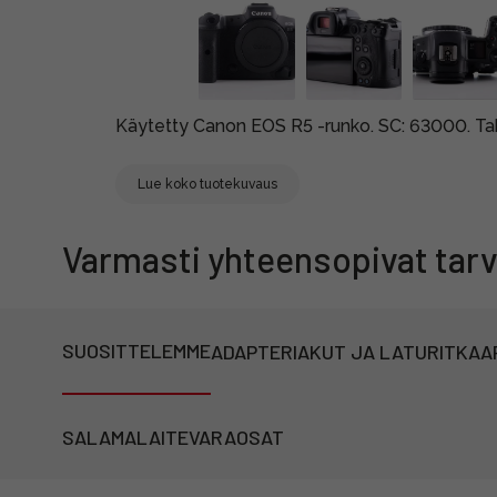
Käytetty Canon EOS R5 -runko. SC: 63000. Ta
Lue koko tuotekuvaus
Varmasti yhteensopivat tarv
SUOSITTELEMME
ADAPTERI
AKUT JA LATURIT
KAA
SALAMALAITE
VARAOSAT