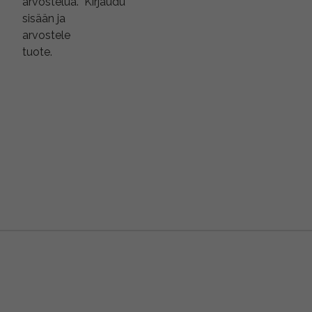
arvostelua.
Kirjaudu
sisään ja
arvostele
tuote.