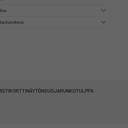
akuu
alautusoikeus
ISTIKORTTI
NÄYTÖNSUOJA
RUNKOTULPPA