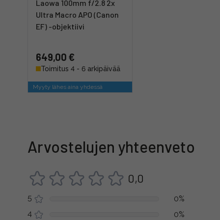
Laowa 100mm f/2.8 2x
Ultra Macro APO (Canon
EF) -objektiivi
649,00 €
Toimitus 4 - 6 arkipäivää
Myyty lähes aina yhdessä
Arvostelujen yhteenveto
0,0
5
0%
4
0%