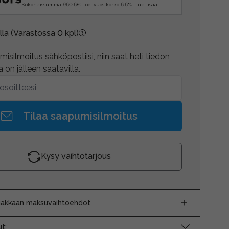
Kokonaissumma 960.6€, tod. vuosikorko 6.6%.
Lue lisää
lla
(Varastossa 0 kpl)
isilmoitus sähköpostiisi, niin saat heti tiedon
 on jälleen saatavilla.
Tilaa saapumisilmoitus
Kysy vaihtotarjous
siakkaan maksuvaihtoehdot
t: