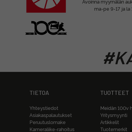
Avoinna myymälän auki
ma-pe 9-17 ja la
#KA
TIETOA
TUOTTEET
Yhteystiedot
Meidän 100v hi
Asiakaspalautukset
Yritysmyynti
Peruutuslomake
Artikkelit
Kameraliike-rahoitus
Tuotemerkit