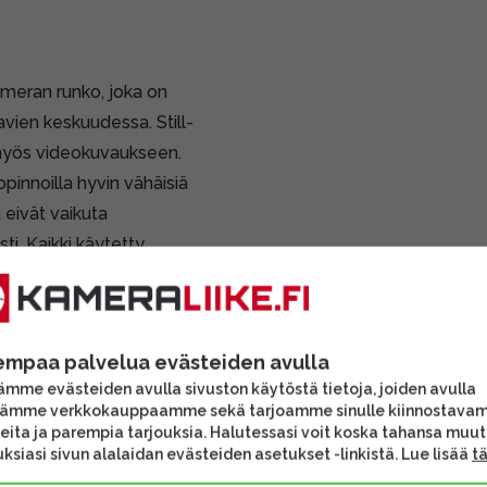
ameran runko, joka on
avien keskuudessa. Still-
 myös videokuvaukseen.
pinnoilla hyvin vähäisiä
 eivät vaikuta
ti. Kaikki käytetty
empaa palvelua evästeiden avulla
ri ja hihna.
mme evästeiden avulla sivuston käytöstä tietoja, joiden avulla
vat lisävarusteet voivat
tämme verkkokauppaamme sekä tarjoamme sinulle kiinnostava
sen sisältöä.
eita ja parempia tarjouksia. Halutessasi voit koska tahansa muu
ksiasi sivun alalaidan evästeiden asetukset -linkistä. Lue lisää
t