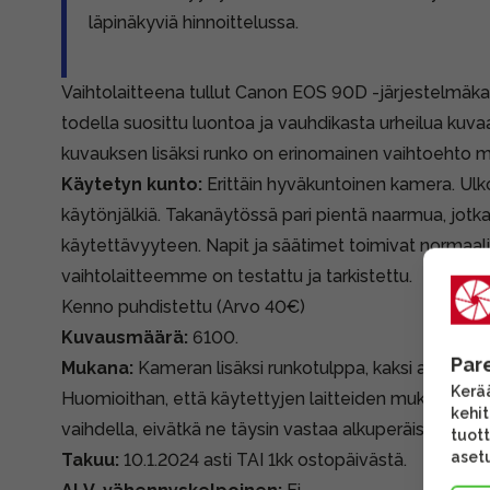
läpinäkyviä hinnoittelussa.
Vaihtolaitteena tullut Canon EOS 90D -järjestelmäk
todella suosittu luontoa ja vauhdikasta urheilua kuva
kuvauksen lisäksi runko on erinomainen vaihtoehto
Käytetyn kunto:
Erittäin hyväkuntoinen kamera. Ulko
käytönjälkiä. Takanäytössä pari pientä naarmua, jotka
käytettävyyteen. Napit ja säätimet toimivat normaalis
vaihtolaitteemme on testattu ja tarkistettu.
Kenno puhdistettu (Arvo 40€)
Kuvausmäärä:
6100.
Par
Mukana:
Kameran lisäksi runkotulppa, kaksi akkua, latu
Kerää
Huomioithan, että käytettyjen laitteiden mukana tule
kehi
vaihdella, eivätkä ne täysin vastaa alkuperäispakkauk
tuott
asetu
Takuu:
10.1.2024 asti TAI 1kk ostopäivästä.