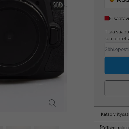
Ei saatavi
Tilaa saapum
kun tuotetta
Katso yritysa
Toimituskulu