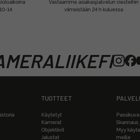
oloaikoina
Vastaamme asiakaspalvelun viesteihin
 10-14
viimeistään 24 h kuluessa
MERALIIKEFI
TUOTTEET
PALVEL
storia
Käytetyt
Passikuva
Kamerat
Skannaus j
Objektiivit
Myy käytet
Jalustat
meille