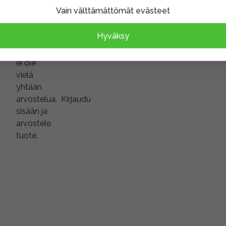
Vain välttämättömät evästeet
Hyväksy
Tuotteella
ei ole
vielä
yhtään
arvostelua.
Kirjaudu
sisään ja
arvostele
tuote.