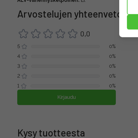
ALV-vähennyskelpoinen:
Ei.
Arvostelujen yhteenveto
0,0
5
0%
4
0%
3
0%
2
0%
1
0%
Kirjaudu
Kysy tuotteesta