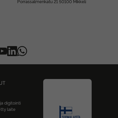
Porrassalmenkatu 21 50100 Mikkeli
UT
a digitointi
ty laite