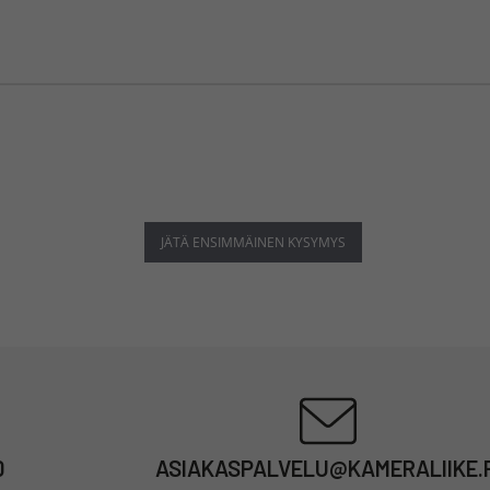
JÄTÄ ENSIMMÄINEN KYSYMYS
0
ASIAKASPALVELU@KAMERALIIKE.F