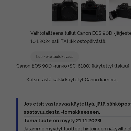
Vaihtolaitteena tullut Canon EOS 90D -järjes
10.1.2024 asti TAI 1kk ostopäivästä.
Lue koko tuotekuvaus
Canon EOS 90D -runko (SC: 6100) (käytetty) (takuu)
Katso tästä kaikki käytetyt Canon kamerat
Jos etsit vastaavaa käytettyä, jätä sähköpost
saatavuudesta -lomakkeeseen.
Tämä tuote on myyty 21.11.2023!
Jätämme myydyt tuotteet hintoineen näkyville 