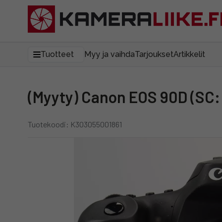
Tuotteet
Myy ja vaihda
Tarjoukset
Artikkelit
(Myyty) Canon EOS 90D (SC:
Tuotekoodi: K303055001861