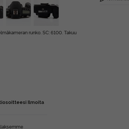
telmäkameran runko. SC: 6100. Takuu
iosoitteesi Ilmoita
ollaksemme