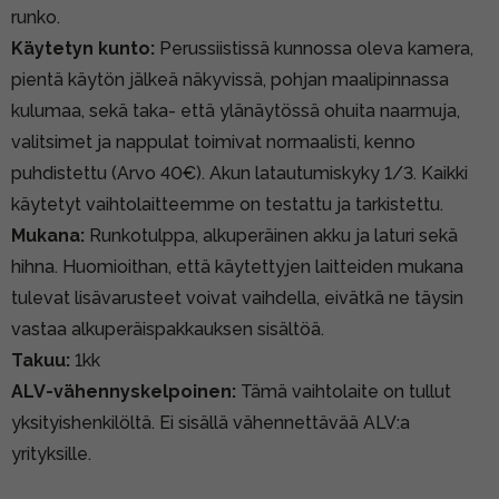
runko.
Käytetyn kunto:
Perussiistissä kunnossa oleva kamera,
pientä käytön jälkeä näkyvissä, pohjan maalipinnassa
kulumaa, sekä taka- että ylänäytössä ohuita naarmuja,
valitsimet ja nappulat toimivat normaalisti, kenno
puhdistettu (Arvo 40€). Akun latautumiskyky 1/3. Kaikki
käytetyt vaihtolaitteemme on testattu ja tarkistettu.
Mukana:
Runkotulppa, alkuperäinen akku ja laturi sekä
hihna. Huomioithan, että käytettyjen laitteiden mukana
tulevat lisävarusteet voivat vaihdella, eivätkä ne täysin
vastaa alkuperäispakkauksen sisältöä.
Takuu:
1kk
ALV-vähennyskelpoinen:
Tämä vaihtolaite on tullut
yksityishenkilöltä. Ei sisällä vähennettävää ALV:a
yrityksille.