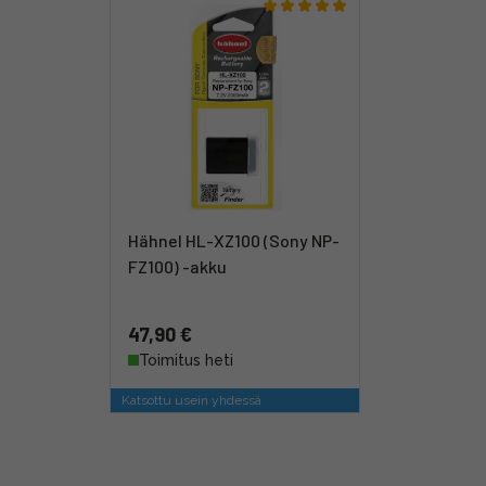
Hähnel HL-XZ100 (Sony NP-
FZ100) -akku
47,90 €
Toimitus heti
Katsottu usein yhdessä