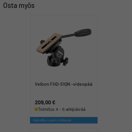
Osta myös
Velbon FHD-51QN -videopää
209,00 €
Toimitus 4 - 6 arkipäivää
Katsottu usein yhdessä