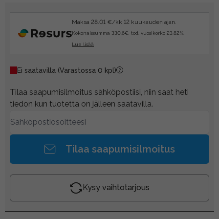
Maksa 28.01 €/kk 12 kuukauden ajan.
Kokonaissumma 330.6€, tod. vuosikorko 23.82%.
Lue lisää
Ei saatavilla
(Varastossa 0 kpl)
Tilaa saapumisilmoitus sähköpostiisi, niin saat heti
tiedon kun tuotetta on jälleen saatavilla.
Tilaa saapumisilmoitus
Kysy vaihtotarjous