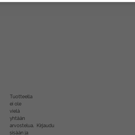
Tuotteella
ei ole
vielä
yhtään
arvostelua.
Kirjaudu
sisään ja