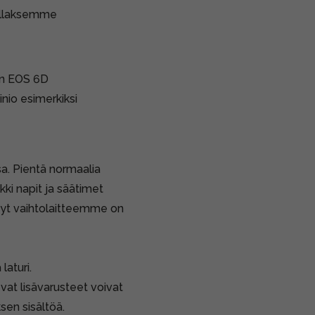
ollaksemme
non EOS 6D
nio esimerkiksi
a. Pientä normaalia
kki napit ja säätimet
etyt vaihtolaitteemme on
laturi.
vat lisävarusteet voivat
sen sisältöä.