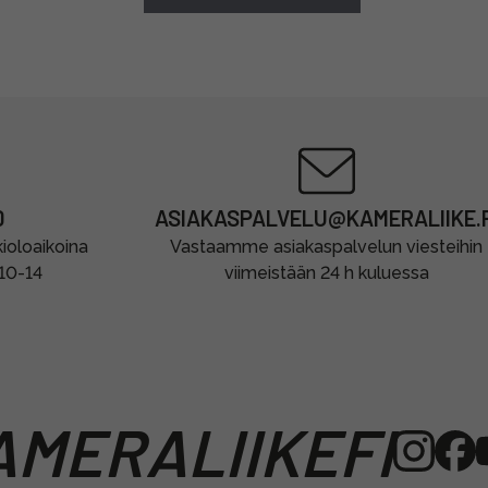
0
ASIAKASPALVELU@KAMERALIIKE.F
oloaikoina
Vastaamme asiakaspalvelun viesteihin
 10-14
viimeistään 24 h kuluessa
MERALIIKEFI