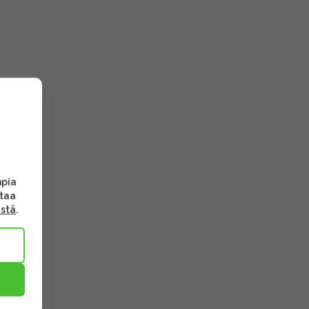
mpia
ttaa
ästä
.