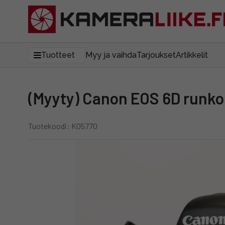
Tuotteet
Myy ja vaihda
Tarjoukset
Artikkelit
(Myyty) Canon EOS 6D runk
Tuotekoodi: K05770