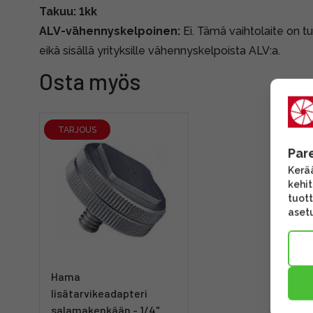
Takuu: 1kk
ALV-vähennyskelpoinen:
Ei. Tämä vaihtolaite on tul
eikä sisällä yrityksille vähennyskelpoista ALV:a.
Osta myös
TARJOUS
Par
Kerää
kehi
tuott
asetu
Hama
lisätarvikeadapteri
salamakenkään - 1/4"