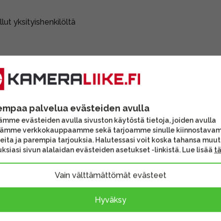
lut yksityishenkilöltä
empaa palvelua evästeiden avulla
mme evästeiden avulla sivuston käytöstä tietoja, joiden avulla
tämme verkkokauppaamme sekä tarjoamme sinulle kiinnostava
eita ja parempia tarjouksia. Halutessasi voit koska tahansa muu
ksiasi sivun alalaidan evästeiden asetukset -linkistä. Lue lisää
t
Vain välttämättömät evästeet
Hyväksy