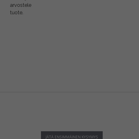
arvostele
tuote.
JÄTÄ ENSIMMÄINEN KYSYMYS