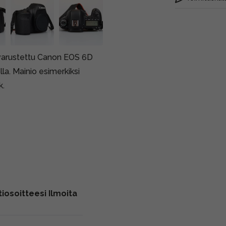
ä varustettu Canon EOS 6D
la. Mainio esimerkiksi
k.
iosoitteesi Ilmoita