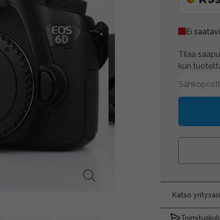
Ei saatavi
Tilaa saapum
kun tuotetta
Katso yritysa
Toimituskulu