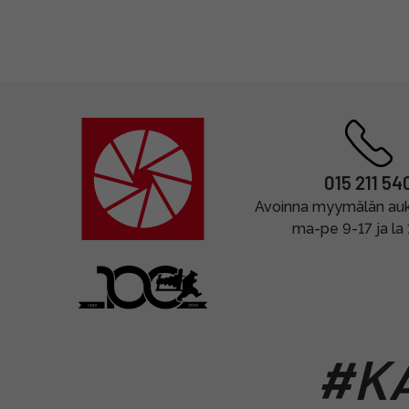
015 211 54
Avoinna myymälän auki
ma-pe 9-17 ja la
#KA