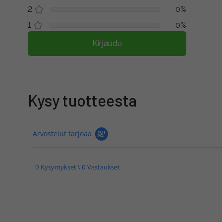
2
0%
1
0%
Kirjaudu
Kysy tuotteesta
Arvostelut tarjoaa
0 Kysymykset \ 0 Vastaukset