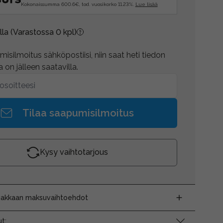
Kokonaissumma 600.6€, tod. vuosikorko 11.23%.
Lue lisää
lla
(Varastossa 0 kpl)
isilmoitus sähköpostiisi, niin saat heti tiedon
 on jälleen saatavilla.
Tilaa saapumisilmoitus
Kysy vaihtotarjous
siakkaan maksuvaihtoehdot
t: