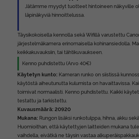
Jätämme myydyt tuotteet hintoineen näkyville 
läpinäkyviä hinnoittelussa.
Täysikokoisella kennolla sekä Wifillä varustettu Ca
järjestelmäkamera erinomaisella kohinansiedolla. Mai
keikkakuvauksiin, tai tähtikuvaukseen.
Kenno puhdistettu (Arvo 40€)
Käytetyn kunto:
Kameran runko on siistissä kunnoss
käytöstä aiheutunutta kulumista on havaittavissa. Kai
toimivat normaalisti. Kenno puhdistettu. Kaikki käyt
testattu ja tarkistettu.
Kuvausmäärä: 20920
Mukana:
Rungon lisäksi runkotulppa, hihna, akku sekä 
Huomioithan, että käytettyjen laitteiden mukana tule
vaihdella, eivätkä ne täysin vastaa alkuperäispakkauk