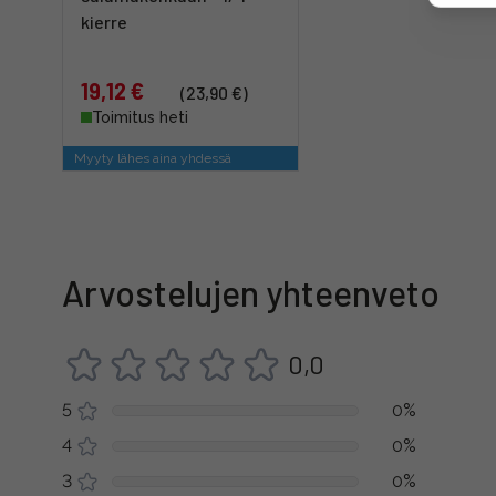
kierre
19,12 €
(23,90 €)
Toimitus heti
Myyty lähes aina yhdessä
Arvostelujen yhteenveto
0,0
5
0%
4
0%
3
0%