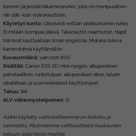
kennon järjestelmäkamerarunko, joka on monipuolinen
niin still- kuin videokäyttöön.
Käytetyn kunto:
Ulkoisesti erittäin siistikuntoinen runko.
Ei mitään isompaa jälkeä. Takanäyttö naarmuton. Napit
toimivat kauttaaltaan ilman ongelmia. Mukana tuleva
kamerahihna käyttämätön.
Kuvausmäärä:
vain noin 800
Sisältää:
Canon EOS 5D mk4-rungon, alkuperäisen
pahvilaatikon, runkotulpan, alkuperäisen akun, laturin,
olkahihnan ja suomenkieliset käyttöohjeet
Takuu:
1kk
ALV-vähennyskelpoinen:
Ei
Kaikki käytetty vaihtolaitteemme on testattu ja
tarkistettu. Myönnämme vaihtolaitteille kuukauden
takuun, jollei toisin mainita.