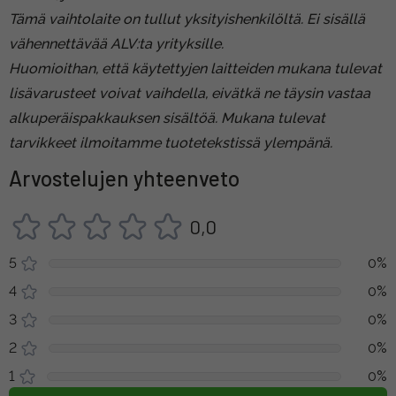
Tämä vaihtolaite on tullut yksityishenkilöltä. Ei sisällä
vähennettävää ALV:ta yrityksille.
Huomioithan, että käytettyjen laitteiden mukana tulevat
lisävarusteet voivat vaihdella, eivätkä ne täysin vastaa
alkuperäispakkauksen sisältöä. Mukana tulevat
tarvikkeet ilmoitamme tuotetekstissä ylempänä.
Arvostelujen yhteenveto
0,0
5
0%
4
0%
3
0%
2
0%
1
0%