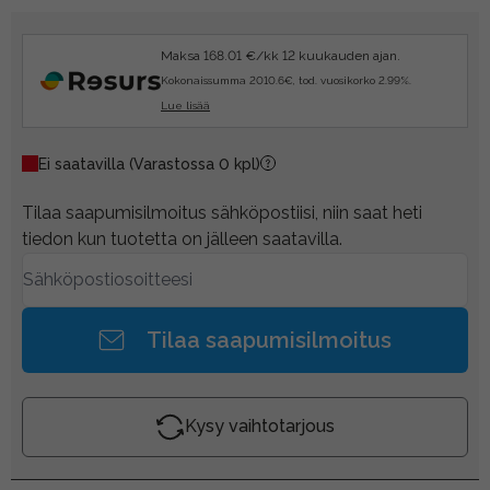
Maksa 168.01 €/kk 12 kuukauden ajan.
Kokonaissumma 2010.6€, tod. vuosikorko 2.99%.
Lue lisää
Ei saatavilla
(Varastossa 0 kpl)
Tilaa saapumisilmoitus sähköpostiisi, niin saat heti
tiedon kun tuotetta on jälleen saatavilla.
Tilaa saapumisilmoitus
Kysy vaihtotarjous