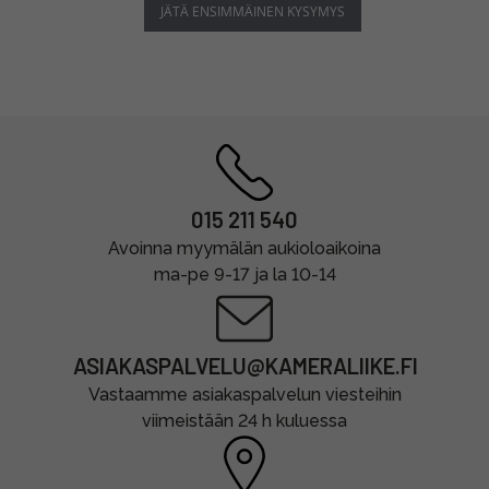
JÄTÄ ENSIMMÄINEN KYSYMYS
015 211 540
Avoinna myymälän aukioloaikoina
ma-pe 9-17 ja la 10-14
ASIAKASPALVELU@KAMERALIIKE.FI
Vastaamme asiakaspalvelun viesteihin
viimeistään 24 h kuluessa