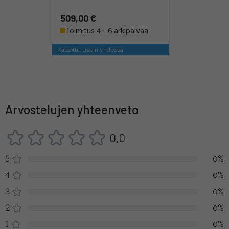
509,00 €
Toimitus 4 - 6 arkipäivää
Katsottu usein yhdessä
Arvostelujen yhteenveto
0,0
5
0%
4
0%
3
0%
2
0%
1
0%