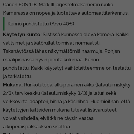
Canon EOS 1Ds Mark III järjestelmäkameran runko.
Kamerassa on nopea ja luotettava automaattitarkennus.
Kenno puhdistettu (Arvo 40€)
Käytetyn kunto:
Siistissä kunnossa oleva kamera. Kaikki
valitsimet ja säätörullat toimivat normaalisti.
Takanäytössä lähes näkymättömiä naarmuja. Pohjan
maalipinnassa hyvin pientä kulumaa. Kenno
puhdistettu. Kaikki käytetyt vaihtolaitteemme on testattu
ja tarkistettu.
Mukana:
Runkotulppa, alkuperäinen akku (latautumiskyky
2/3), tarvikeakku (latautumiskyky 3/3) ja laturi sekä
verkkovirta-adapteri, hihna ja käsihihna. Huomioithan, että
käytettyjen laitteiden mukana tulevat lisävarusteet
voivat vaihdella, eivätkä ne täysin vastaa
alkuperäispakkauksen sisältöä.