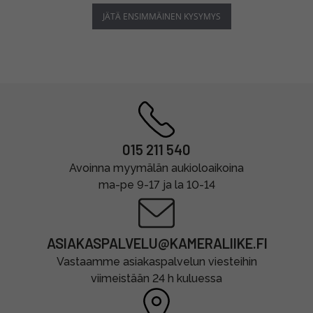
JÄTÄ ENSIMMÄINEN KYSYMYS
015 211 540
Avoinna myymälän aukioloaikoina
ma-pe 9-17 ja la 10-14
ASIAKASPALVELU@KAMERALIIKE.FI
Vastaamme asiakaspalvelun viesteihin
viimeistään 24 h kuluessa