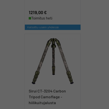
1219,00 €
Toimitus heti
Katsottu usein yhdessä
Sirui CT-3204 Carbon
Tripod Camoflage -
hiilikuitujalusta