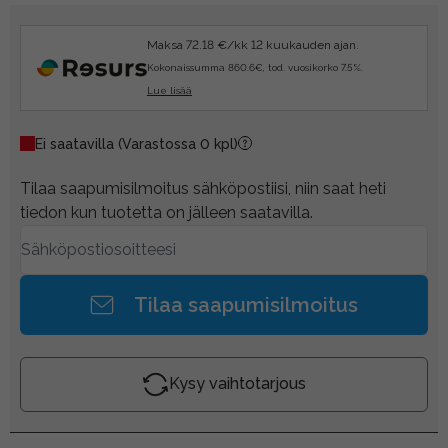
Maksa 72.18 €/kk 12 kuukauden ajan.
Kokonaissumma 860.6€, tod. vuosikorko 7.5%.
Lue lisää
Ei saatavilla
(Varastossa 0 kpl)
Tilaa saapumisilmoitus sähköpostiisi, niin saat heti
tiedon kun tuotetta on jälleen saatavilla.
Tilaa saapumisilmoitus
Kysy vaihtotarjous