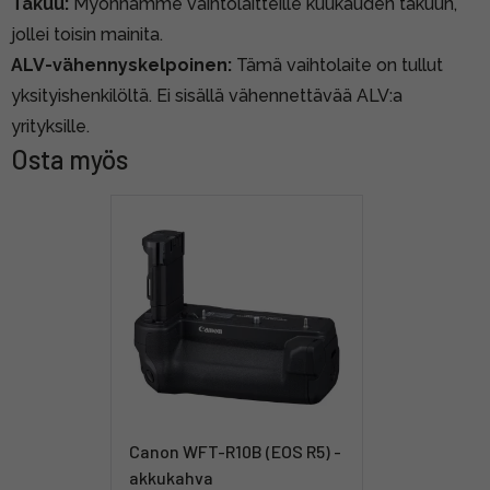
Takuu:
Myönnämme vaihtolaitteille kuukauden takuun,
jollei toisin mainita.
ALV-vähennyskelpoinen:
Tämä vaihtolaite on tullut
yksityishenkilöltä. Ei sisällä vähennettävää ALV:a
yrityksille.
Osta myös
Canon WFT-R10B (EOS R5) -
akkukahva